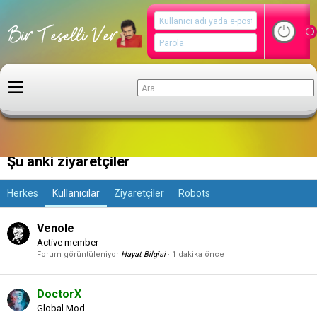
Kullanıcılar
Şu anki ziyaretçiler
Herkes
Kullanıcılar
Ziyaretçiler
Robots
Venole
Active member
Forum görüntüleniyor
Hayat Bilgisi
1 dakika önce
DoctorX
Global Mod