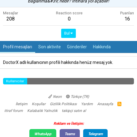
bağlanma&#39; nedir? İntihara yol açabilir!
Mesajlar
Reaction score
Puanları
208
0
16
Bul
Profil mesajları
Son aktivite
Gönderiler
Hakkında
DoctorX adlı kullanıcının profili hakkında henüz mesaj yok.
Kullanıcılar
Neon
Türkçe (TR)
İletişim
Koşullar
Gizlilik Politikası
Yardım
Anasayfa
R
S
itiraf forum
Kalabalık Yalnızlık
takipçi satın al
S
Reklam ve İletişim:
WhatsApp
Teams
Telegram