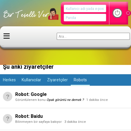
Kullanıcılar
Şu anki ziyaretçiler
Herkes
Kullanıcılar
Ziyaretçiler
Robots
Robot:
Google
Görüntülenen konu
Opak görüntü ne demek ?
1 dakika önce
Robot:
Baidu
Bilinmeyen bir sayfaya bakıyor
3 dakika önce