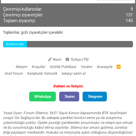
Çevrimiçi kullanıcılar
9
Çevrimiçi ziyaretçiler
131
Toplam ziyaretçi
140
Toplamlar, gizli ziyaretçiler içerebilir.
Kullanıcılar
Neon
Türkçe (TR)
İletişim
Koşullar
Gizlilik Politikası
Yardım
Anasayfa
R
S
itiraf forum
Kalabalık Yalnızlık
takipçi satın al
S
Reklam ve İletişim:
WhatsApp
Teams
Telegram
Yasal Uyarı: Forum Sitemiz; 5651 Sayılı Kanun kapsamında BTK tarafından
onaylı Yer Sağlayıcı'dır. Bu sebeple içerikleri kontrol etme ya da araştırma
yükümlülüğü yoktur. Üyeler yazdığı içeriklerden sorumludur ve siteye üye olmak
ile bu sorumluluğu kabul etmiş sayılırlar. Sitemiz kar amacı gütmez, ücretsiz
bilgi paylaşım merkezidir. Hukuka ve mevzuata aykırı olduğunu düşündüğünüz