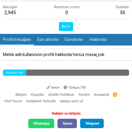
Mesajlar
Reaction score
Puanları
2,945
0
36
Bul
Profil mesajları
Son aktivite
Gönderiler
Hakkında
Melek adlı kullanıcının profili hakkında henüz mesaj yok.
Kullanıcılar
Neon
Türkçe (TR)
İletişim
Koşullar
Gizlilik Politikası
Yardım
Anasayfa
R
S
itiraf forum
Kalabalık Yalnızlık
takipçi satın al
S
Reklam ve İletişim:
WhatsApp
Teams
Telegram