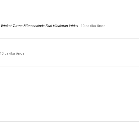
rde Wicket Tutma Bilmecesinde Eski Hindistan Yıldızı
10 dakika önce
10 dakika önce
e
e
e