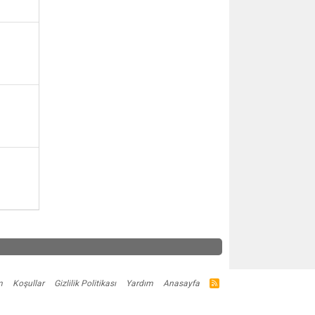
m
Koşullar
Gizlilik Politikası
Yardım
Anasayfa
R
S
S