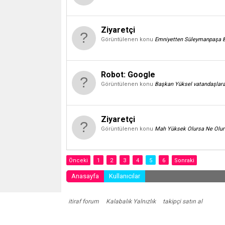
Ziyaretçi
Görüntülenen konu
Emniyetten Süleymanpaşa Be
Robot:
Google
Görüntülenen konu
Başkan Yüksel vatandaşlara 
Ziyaretçi
Görüntülenen konu
Mah Yüksek Olursa Ne Olur
Önceki
1
2
3
4
5
6
Sonraki
Anasayfa
Kullanıcılar
itiraf forum
Kalabalık Yalnızlık
takipçi satın al