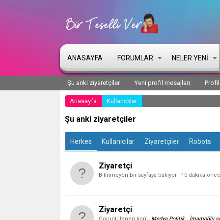
ANASAYFA
FORUMLAR
NELER YENI
Şu anki ziyaretçiler
Yeni profil mesajları
Profi
Anasayfa
Kullanıcılar
Şu anki ziyaretçiler
Herkes
Kullanıcılar
Ziyaretçiler
Robots
Ziyaretçi
Bilinmeyen bir sayfaya bakıyor
10 dakika önc
Ziyaretçi
Görüntülenen konu
Medya Politik… İmamoğlu sonu