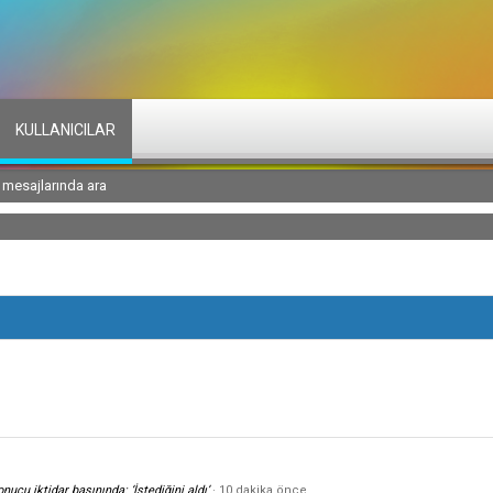
KULLANICILAR
l mesajlarında ara
e
cu iktidar basınında: ‘İstediğini aldı’
10 dakika önce