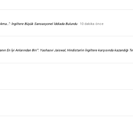
ı Ama…”: İngiltere Büyük Sansasyonel İddiada Bulundu
10 dakika önce
ın En İyi Anlarından Biri”: Yashasvi Jaiswal, Hindistan'ın İngiltere karşısında kazandığı Te
e
e
e