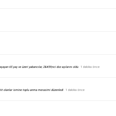
ayan 65 yaş ve üzeri yabancılar, 2&#39;nci doz aşılarını oldu
1 dakika önce
hit olanlar ismine toplu anma merasimi düzenledi
1 dakika önce