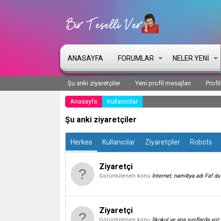
ANASAYFA
FORUMLAR
NELER YENI
Şu anki ziyaretçiler
Yeni profil mesajları
Profi
Anasayfa
Kullanıcılar
Şu anki ziyaretçiler
Herkes
Kullanıcılar
Ziyaretçiler
Robots
Ziyaretçi
Görüntülenen konu
İnternet, namibya adı Faf du
Ziyaretçi
Görüntülenen konu
İlkokul ve ana sınıflarda yüz