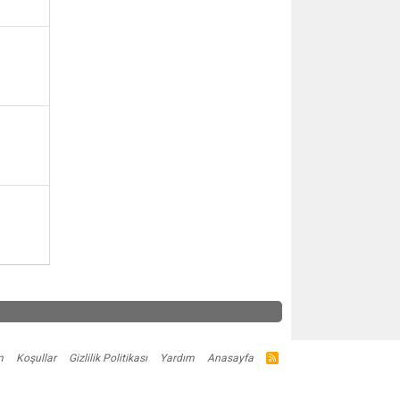
m
Koşullar
Gizlilik Politikası
Yardım
Anasayfa
R
S
S