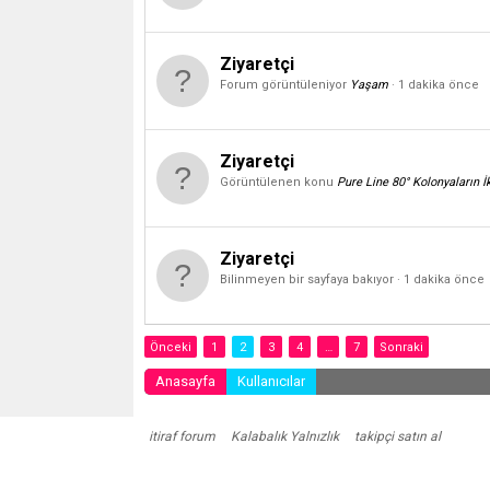
Ziyaretçi
Forum görüntüleniyor
Yaşam
1 dakika önce
Ziyaretçi
Görüntülenen konu
Pure Line 80° Kolonyaların İk
Ziyaretçi
Bilinmeyen bir sayfaya bakıyor
1 dakika önce
Önceki
1
2
3
4
…
7
Sonraki
Anasayfa
Kullanıcılar
itiraf forum
Kalabalık Yalnızlık
takipçi satın al