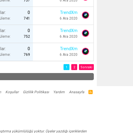
tüleme
757
6 Ara 2020
lar
0
TrendXm
tüleme
741
6 Ara 2020
lar
0
TrendXm
tüleme
752
6 Ara 2020
lar
0
TrendXm
tüleme
769
6 Ara 2020
1
2
Sonraki
m
Koşullar
Gizlilik Politikası
Yardım
Anasayfa
R
S
S
aştırma yükümlülüğü yoktur. Üyeler yazdığı içeriklerden