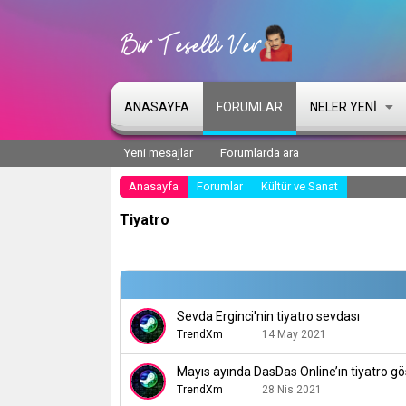
ANASAYFA
FORUMLAR
NELER YENI
Yeni mesajlar
Forumlarda ara
Anasayfa
Forumlar
Kültür ve Sanat
Tiyatro
Sevda Erginci'nin tiyatro sevdası
TrendXm
14 May 2021
Mayıs ayında DasDas Online’ın tiyatro gö
TrendXm
28 Nis 2021