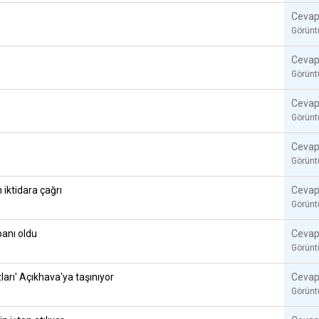
Cevap
Görün
Cevap
Görün
Cevap
Görün
Cevap
Görün
 iktidara çağrı
Cevap
Görün
banı oldu
Cevap
Görün
ları' Açıkhava'ya taşınıyor
Cevap
Görün