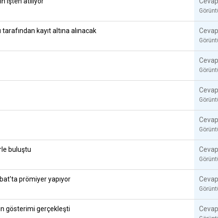
n işten atılıyor
Cevap
Görün
 tarafından kayıt altına alınacak
Cevap
Görün
Cevap
Görün
Cevap
Görün
Cevap
Görün
rle buluştu
Cevap
Görün
ubat'ta prömiyer yapıyor
Cevap
Görün
n gösterimi gerçekleşti
Cevap