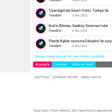
TrendXm
6 Ara 2020
'Uyandığımda Sesim Yoktu' Türkiye'de
TrendXm
6 Ara 2020
Kral'ın Altınları, Kadıköy Sineması'nda!
TrendXm
6 Ara 2020
Plastik Aşklar oyununa Eskişehir'de sürp
TrendXm
6 Ara 2020
Buraya mesaj yazmak için üye olmanız gereklidir.
Anasayfa
Forumlar
Kültür ve Sanat
itiraf forum
Kalabalık Yalnızlık
takipçi satın al
Yasal Uyarı: Forum Sitemiz; 5651 Sayılı Kanun kapsamında B