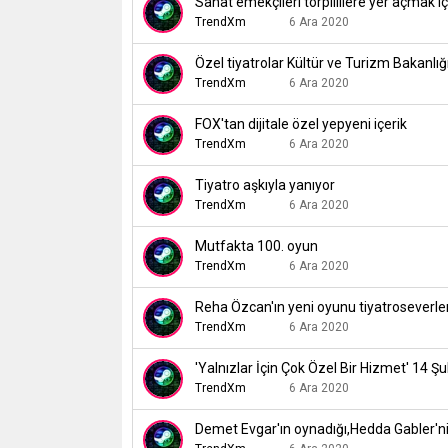
Sanat emekçileri torpillilere yer açmak içi
TrendXm
6 Ara 2020
Özel tiyatrolar Kültür ve Turizm Bakanlığı
TrendXm
6 Ara 2020
FOX'tan dijitale özel yepyeni içerik
TrendXm
6 Ara 2020
Tiyatro aşkıyla yanıyor
TrendXm
6 Ara 2020
Mutfakta 100. oyun
TrendXm
6 Ara 2020
Reha Özcan'ın yeni oyunu tiyatroseverle
TrendXm
6 Ara 2020
'Yalnızlar İçin Çok Özel Bir Hizmet' 14 Ş
TrendXm
6 Ara 2020
Demet Evgar'ın oynadığı,Hedda Gabler'ni