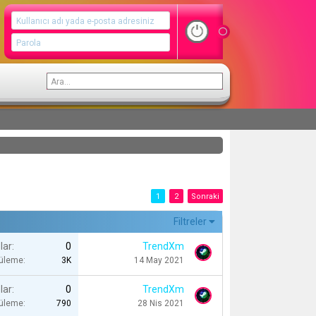
1
2
Sonraki
Filtreler
lar
0
TrendXm
tüleme
3K
14 May 2021
lar
0
TrendXm
tüleme
790
28 Nis 2021