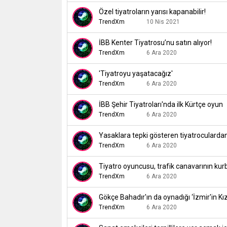
Özel tiyatroların yarısı kapanabilir!
TrendXm
10 Nis 2021
İBB Kenter Tiyatrosu’nu satın alıyor!
TrendXm
6 Ara 2020
'Tiyatroyu yaşatacağız'
TrendXm
6 Ara 2020
İBB Şehir Tiyatroları'nda ilk Kürtçe oyun
TrendXm
6 Ara 2020
Yasaklara tepki gösteren tiyatroculardan
TrendXm
6 Ara 2020
Tiyatro oyuncusu, trafik canavarının kur
TrendXm
6 Ara 2020
Gökçe Bahadır'ın da oynadığı ‘İzmir'in Kız
TrendXm
6 Ara 2020