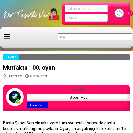
Tiyatro
Mutfakta 100. oyun
K
B
TrendXm
6 Ara 2020
o
a
n
ş
TrendXm
u
l
y
a
Global Mod
u
n
Global Mod
b
g
a
ı
ş
ç
Başta Şener Şen olmak üzere tüm oyuncular sahnede pasta
l
t
keserek mutluluğunu paylaştı. Oyun, en büyük işçi hareketi olan 15-
a
a