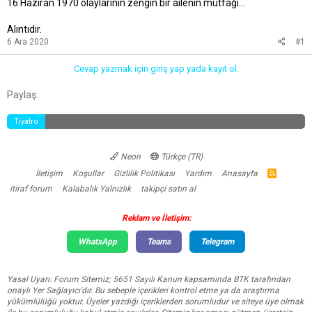
16 Haziran 1970 olaylarının zengin bir ailenin mutfağı...
t
r
a
i
Alıntıdır.
n
h
i
6 Ara 2020
#1
Cevap yazmak için giriş yap yada kayıt ol.
Facebook
Twitter
Reddit
Pinterest
Tumblr
WhatsApp
E-posta
Link
Paylaş:
Tiyatro
Neon
Türkçe (TR)
İletişim
Koşullar
Gizlilik Politikası
Yardım
Anasayfa
R
S
itiraf forum
Kalabalık Yalnızlık
takipçi satın al
S
Reklam ve İletişim:
WhatsApp
Teams
Telegram
Yasal Uyarı: Forum Sitemiz; 5651 Sayılı Kanun kapsamında BTK tarafından
onaylı Yer Sağlayıcı'dır. Bu sebeple içerikleri kontrol etme ya da araştırma
yükümlülüğü yoktur. Üyeler yazdığı içeriklerden sorumludur ve siteye üye olmak