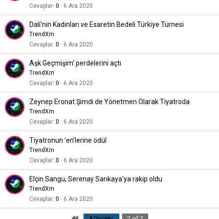
Cevaplar
0
6 Ara 2020
Dali'nin Kadınları ve Esaretin Bedeli Türkiye Turnesi
TrendXm
Cevaplar
0
6 Ara 2020
Aşk Geçmişim' perdelerini açtı
TrendXm
Cevaplar
0
6 Ara 2020
Zeynep Eronat Şimdi de Yönetmen Olarak Tiyatroda
TrendXm
Cevaplar
0
6 Ara 2020
Tiyatronun 'en'lerine ödül
TrendXm
Cevaplar
0
6 Ara 2020
Elçin Sangu, Serenay Sarıkaya'ya rakip oldu
TrendXm
Cevaplar
0
6 Ara 2020
First
Önceki
2 of 2