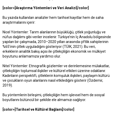
[color=]Araştırma Yöntemleri ve Veri Analizi[/color]
Bu yazıda kullanılan analizler hem tarihsel kayıtlar hem de saha
araştırmalarını içerir:
Nicel Yöntemler: Tarım alanlarının büyüklüğü, çitlek yoğunluğu ve
nüfus dağılımı gibi veriler incelenir. Türkiye’nin İç Anadolu bölgesinde
yapılan bir çalışmada, 2010–2020 yılları arasında çiftlik sahiplerinin
%65’inin çitlek uyguladığını gösteriyor (TÜİK, 2021). Bu veri,
erkeklerin analitik bakış açısı ile çitlekçiliğin ekonomik ve mülkiyet
boyutunu anlamamıza yardımcı olur.
Nitel Yöntemler: Etnografik gözlemler ve derinlemesine mülakatlar,
çitlekçiliğin toplumsal ilişkiler ve kültürel etkileri üzerine odaklanır.
Kadınların perspektifi, çitleklerin komşuluk ilişkileri, paylaşım kültürü
ve çocukların oyun alanlarını nasıl etkilediğini gösterir (Özdemir,
2019).
Bu yöntemlerin birleşimi, çitlekçiliğin hem işlevsel hem de sosyal
boyutlarını bütüncül bir şekilde ele almamızı sağlıyor.
[color=]Tarihsel ve Kültürel Bağlam[/color]