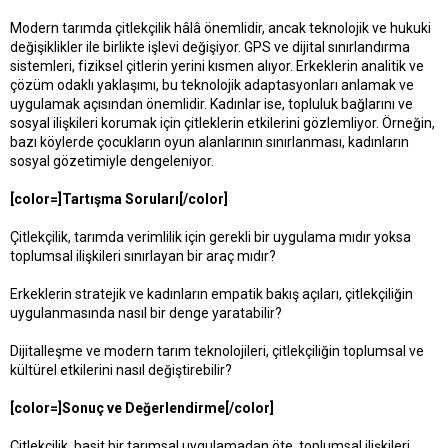
Modern tarımda çitlekçilik hâlâ önemlidir, ancak teknolojik ve hukuki
değişiklikler ile birlikte işlevi değişiyor. GPS ve dijital sınırlandırma
sistemleri, fiziksel çitlerin yerini kısmen alıyor. Erkeklerin analitik ve
çözüm odaklı yaklaşımı, bu teknolojik adaptasyonları anlamak ve
uygulamak açısından önemlidir. Kadınlar ise, topluluk bağlarını ve
sosyal ilişkileri korumak için çitleklerin etkilerini gözlemliyor. Örneğin,
bazı köylerde çocukların oyun alanlarının sınırlanması, kadınların
sosyal gözetimiyle dengeleniyor.
[color=]Tartışma Soruları[/color]
Çitlekçilik, tarımda verimlilik için gerekli bir uygulama mıdır yoksa
toplumsal ilişkileri sınırlayan bir araç mıdır?
Erkeklerin stratejik ve kadınların empatik bakış açıları, çitlekçiliğin
uygulanmasında nasıl bir denge yaratabilir?
Dijitalleşme ve modern tarım teknolojileri, çitlekçiliğin toplumsal ve
kültürel etkilerini nasıl değiştirebilir?
[color=]Sonuç ve Değerlendirme[/color]
Çitlekçilik, basit bir tarımsal uygulamadan öte, toplumsal ilişkileri,