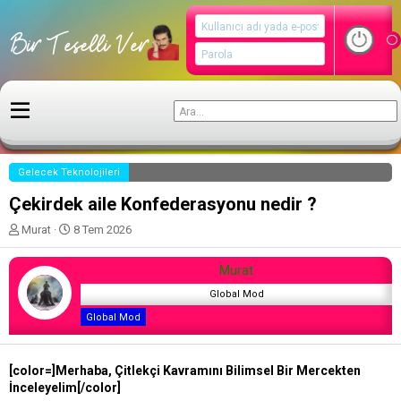
Gelecek Teknolojileri
Çekirdek aile Konfederasyonu nedir ?
K
B
Murat
8 Tem 2026
o
a
n
ş
Murat
u
l
y
a
Global Mod
u
n
Global Mod
b
g
a
ı
ş
ç
[color=]Merhaba, Çitlekçi Kavramını Bilimsel Bir Mercekten
l
t
İnceleyelim[/color]
a
a