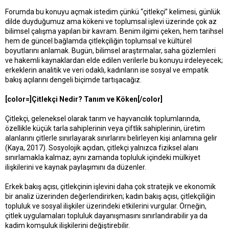
t
r
Forumda bu konuyu açmak istedim çünkü “çitlekçi” kelimesi, günlük
a
i
dilde duyduğumuz ama kökeni ve toplumsal işlevi üzerinde çok az
n
h
i
bilimsel çalışma yapılan bir kavram. Benim ilgimi çeken, hem tarihsel
hem de güncel bağlamda çitlekçiliğin toplumsal ve kültürel
boyutlarını anlamak. Bugün, bilimsel araştırmalar, saha gözlemleri
ve hakemli kaynaklardan elde edilen verilerle bu konuyu irdeleyecek;
erkeklerin analitik ve veri odaklı, kadınların ise sosyal ve empatik
bakış açılarını dengeli biçimde tartışacağız.
[color=]Çitlekçi Nedir? Tanım ve Köken[/color]
Çitlekçi, geleneksel olarak tarım ve hayvancılık toplumlarında,
özellikle küçük tarla sahiplerinin veya çiftlik sahiplerinin, üretim
alanlarını çitlerle sınırlayarak sınırlarını belirleyen kişi anlamına gelir
(Kaya, 2017). Sosyolojik açıdan, çitlekçi yalnızca fiziksel alanı
sınırlamakla kalmaz; aynı zamanda topluluk içindeki mülkiyet
ilişkilerini ve kaynak paylaşımını da düzenler.
Erkek bakış açısı, çitlekçinin işlevini daha çok stratejik ve ekonomik
bir analiz üzerinden değerlendirirken; kadın bakış açısı, çitlekçiliğin
topluluk ve sosyal ilişkiler üzerindeki etkilerini vurgular. Örneğin,
çitlek uygulamaları topluluk dayanışmasını sınırlandırabilir ya da
kadim komşuluk ilişkilerini değiştirebilir.