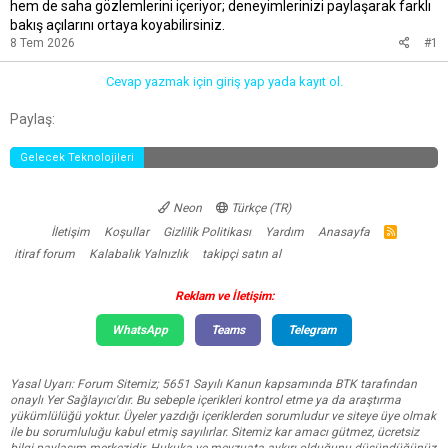
hem de saha gözlemlerini içeriyor; deneyimlerinizi paylaşarak farklı
bakış açılarını ortaya koyabilirsiniz.
8 Tem 2026
#1
Cevap yazmak için giriş yap yada kayıt ol.
Facebook
Twitter
Reddit
Pinterest
Tumblr
WhatsApp
E-posta
Link
Paylaş:
Gelecek Teknolojileri
Neon
Türkçe (TR)
İletişim
Koşullar
Gizlilik Politikası
Yardım
Anasayfa
R
S
itiraf forum
Kalabalık Yalnızlık
takipçi satın al
S
Reklam ve İletişim:
WhatsApp
Teams
Telegram
Yasal Uyarı: Forum Sitemiz; 5651 Sayılı Kanun kapsamında BTK tarafından
onaylı Yer Sağlayıcı'dır. Bu sebeple içerikleri kontrol etme ya da araştırma
yükümlülüğü yoktur. Üyeler yazdığı içeriklerden sorumludur ve siteye üye olmak
ile bu sorumluluğu kabul etmiş sayılırlar. Sitemiz kar amacı gütmez, ücretsiz