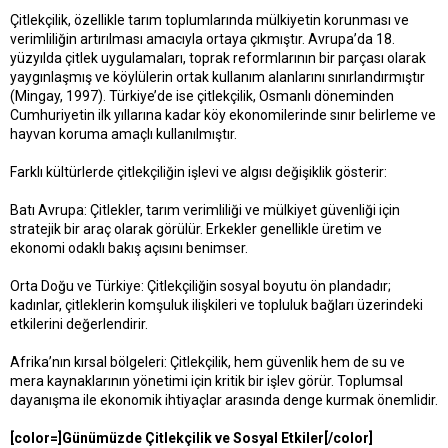
Çitlekçilik, özellikle tarım toplumlarında mülkiyetin korunması ve
verimliliğin artırılması amacıyla ortaya çıkmıştır. Avrupa’da 18.
yüzyılda çitlek uygulamaları, toprak reformlarının bir parçası olarak
yaygınlaşmış ve köylülerin ortak kullanım alanlarını sınırlandırmıştır
(Mingay, 1997). Türkiye’de ise çitlekçilik, Osmanlı döneminden
Cumhuriyetin ilk yıllarına kadar köy ekonomilerinde sınır belirleme ve
hayvan koruma amaçlı kullanılmıştır.
Farklı kültürlerde çitlekçiliğin işlevi ve algısı değişiklik gösterir:
Batı Avrupa: Çitlekler, tarım verimliliği ve mülkiyet güvenliği için
stratejik bir araç olarak görülür. Erkekler genellikle üretim ve
ekonomi odaklı bakış açısını benimser.
Orta Doğu ve Türkiye: Çitlekçiliğin sosyal boyutu ön plandadır;
kadınlar, çitleklerin komşuluk ilişkileri ve topluluk bağları üzerindeki
etkilerini değerlendirir.
Afrika’nın kırsal bölgeleri: Çitlekçilik, hem güvenlik hem de su ve
mera kaynaklarının yönetimi için kritik bir işlev görür. Toplumsal
dayanışma ile ekonomik ihtiyaçlar arasında denge kurmak önemlidir.
[color=]Günümüzde Çitlekçilik ve Sosyal Etkiler[/color]