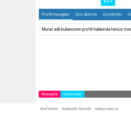
Bul
Profil mesajları
Son aktivite
Gönderiler
H
Murat adlı kullanıcının profili hakkında henüz mes
Anasayfa
Kullanıcılar
itiraf forum
Kalabalık Yalnızlık
takipçi satın al