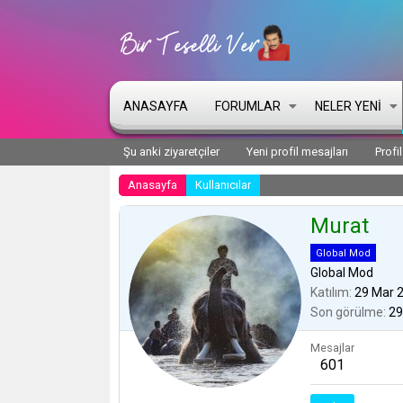
ANASAYFA
FORUMLAR
NELER YENI
Şu anki ziyaretçiler
Yeni profil mesajları
Profi
Anasayfa
Kullanıcılar
Murat
Global Mod
Global Mod
Katılım
29 Mar 
Son görülme
29
Mesajlar
601