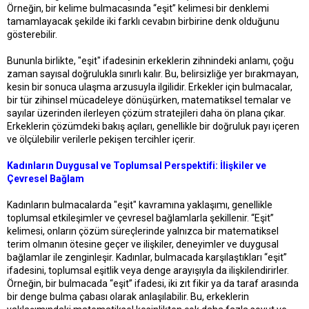
Örneğin, bir kelime bulmacasında “eşit” kelimesi bir denklemi
tamamlayacak şekilde iki farklı cevabın birbirine denk olduğunu
gösterebilir.
Bununla birlikte, "eşit" ifadesinin erkeklerin zihnindeki anlamı, çoğu
zaman sayısal doğrulukla sınırlı kalır. Bu, belirsizliğe yer bırakmayan,
kesin bir sonuca ulaşma arzusuyla ilgilidir. Erkekler için bulmacalar,
bir tür zihinsel mücadeleye dönüşürken, matematiksel temalar ve
sayılar üzerinden ilerleyen çözüm stratejileri daha ön plana çıkar.
Erkeklerin çözümdeki bakış açıları, genellikle bir doğruluk payı içeren
ve ölçülebilir verilerle pekişen tercihler içerir.
Kadınların Duygusal ve Toplumsal Perspektifi: İlişkiler ve
Çevresel Bağlam
Kadınların bulmacalarda "eşit" kavramına yaklaşımı, genellikle
toplumsal etkileşimler ve çevresel bağlamlarla şekillenir. “Eşit”
kelimesi, onların çözüm süreçlerinde yalnızca bir matematiksel
terim olmanın ötesine geçer ve ilişkiler, deneyimler ve duygusal
bağlamlar ile zenginleşir. Kadınlar, bulmacada karşılaştıkları “eşit”
ifadesini, toplumsal eşitlik veya denge arayışıyla da ilişkilendirirler.
Örneğin, bir bulmacada “eşit” ifadesi, iki zıt fikir ya da taraf arasında
bir denge bulma çabası olarak anlaşılabilir. Bu, erkeklerin