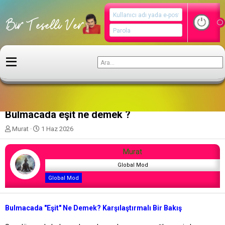
Gelecek Teknolojileri
Bulmacada eşit ne demek ?
K
B
Murat
1 Haz 2026
o
a
n
ş
Murat
u
l
y
a
Global Mod
u
n
Global Mod
b
g
a
ı
ş
ç
Bulmacada "Eşit" Ne Demek? Karşılaştırmalı Bir Bakış
l
t
a
a