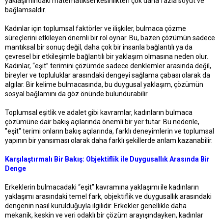
yaklaşımındaki matematiksel kesinlikten çok daha fazla soyut ve
bağlamsaldır.
Kadınlar için toplumsal faktörler ve ilişkiler, bulmaca çözme
süreçlerini etkileyen önemli bir rol oynar. Bu, bazen çözümün sadece
mantıksal bir sonuç değil, daha çok bir insanla bağlantılı ya da
çevresel bir etkileşimle bağlantılı bir yaklaşım olmasına neden olur.
Kadınlar, “eşit” terimini çözümde sadece denklemler arasında değil,
bireyler ve topluluklar arasındaki dengeyi sağlama çabası olarak da
algılar. Bir kelime bulmacasında, bu duygusal yaklaşım, çözümün
sosyal bağlamını da göz önünde bulundurabilir.
Toplumsal eşitlik ve adalet gibi kavramlar, kadınların bulmaca
çözümüne dair bakış açılarında önemli bir yer tutar. Bu nedenle,
"eşit" terimi onların bakış açılarında, farklı deneyimlerin ve toplumsal
yapının bir yansıması olarak daha farklı şekillerde anlam kazanabilir.
Karşılaştırmalı Bir Bakış: Objektiflik ile Duygusallık Arasında Bir
Denge
Erkeklerin bulmacadaki “eşit” kavramına yaklaşımı ile kadınların
yaklaşımı arasındaki temel fark, objektiflik ve duygusallık arasındaki
dengenin nasıl kurulduğuyla ilgilidir. Erkekler genellikle daha
mekanik, keskin ve veri odaklı bir çözüm arayışındayken, kadınlar