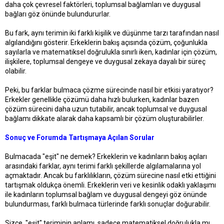
daha çok çevresel faktörleri, toplumsal bağlamları ve duygusal
bağları göz önünde bulundururlar.
Bu fark, aynı terimin iki farklı kişilik ve düşünme tarzı tarafından nasıl
algılandığını gösterir. Erkeklerin bakış açısında çözüm, çoğunlukla
sayılarla ve matematiksel doğrulukla sınırlı iken, kadınlar için çözüm,
ilişkilere, toplumsal dengeye ve duygusal zekaya dayalı bir süreç
olabilir.
Peki, bu farklar bulmaca çözme sürecinde nasıl bir etkisi yaratıyor?
Erkekler genellikle çözümü daha hızlı bulurken, kadınlar bazen
çözüm sürecini daha uzun tutabilir, ancak toplumsal ve duygusal
bağlamı dikkate alarak daha kapsamlı bir çözüm oluşturabilirler.
Sonuç ve Forumda Tartışmaya Açılan Sorular
Bulmacada "eşit" ne demek? Erkeklerin ve kadınların bakış açıları
arasındaki farklar, aynı terimi farklı şekillerde algılamalarına yol
açmaktadır. Ancak bu farklılıkların, çözüm sürecine nasıl etki ettiğini
tartışmak oldukça önemli. Erkeklerin veri ve kesinlik odaklı yaklaşımı
ile kadınların toplumsal bağlam ve duygusal dengeyi göz önünde
bulundurması, farklı bulmaca türlerinde farklı sonuçlar doğurabilir.
Sizce, "eşit" teriminin anlamı, sadece matematiksel doğrulukla mı