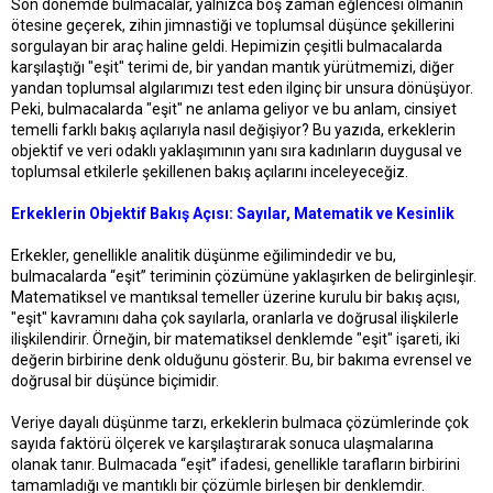
Son dönemde bulmacalar, yalnızca boş zaman eğlencesi olmanın
t
r
ötesine geçerek, zihin jimnastiği ve toplumsal düşünce şekillerini
a
i
sorgulayan bir araç haline geldi. Hepimizin çeşitli bulmacalarda
n
h
i
karşılaştığı "eşit" terimi de, bir yandan mantık yürütmemizi, diğer
yandan toplumsal algılarımızı test eden ilginç bir unsura dönüşüyor.
Peki, bulmacalarda "eşit" ne anlama geliyor ve bu anlam, cinsiyet
temelli farklı bakış açılarıyla nasıl değişiyor? Bu yazıda, erkeklerin
objektif ve veri odaklı yaklaşımının yanı sıra kadınların duygusal ve
toplumsal etkilerle şekillenen bakış açılarını inceleyeceğiz.
Erkeklerin Objektif Bakış Açısı: Sayılar, Matematik ve Kesinlik
Erkekler, genellikle analitik düşünme eğilimindedir ve bu,
bulmacalarda “eşit” teriminin çözümüne yaklaşırken de belirginleşir.
Matematiksel ve mantıksal temeller üzerine kurulu bir bakış açısı,
"eşit" kavramını daha çok sayılarla, oranlarla ve doğrusal ilişkilerle
ilişkilendirir. Örneğin, bir matematiksel denklemde "eşit" işareti, iki
değerin birbirine denk olduğunu gösterir. Bu, bir bakıma evrensel ve
doğrusal bir düşünce biçimidir.
Veriye dayalı düşünme tarzı, erkeklerin bulmaca çözümlerinde çok
sayıda faktörü ölçerek ve karşılaştırarak sonuca ulaşmalarına
olanak tanır. Bulmacada “eşit” ifadesi, genellikle tarafların birbirini
tamamladığı ve mantıklı bir çözümle birleşen bir denklemdir.