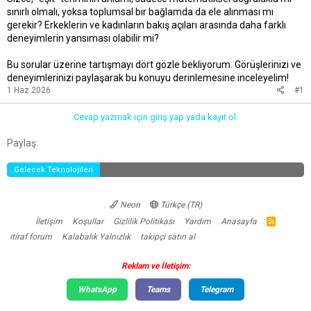
sınırlı olmalı, yoksa toplumsal bir bağlamda da ele alınması mı
gerekir? Erkeklerin ve kadınların bakış açıları arasında daha farklı
deneyimlerin yansıması olabilir mi?
Bu sorular üzerine tartışmayı dört gözle bekliyorum. Görüşlerinizi ve
deneyimlerinizi paylaşarak bu konuyu derinlemesine inceleyelim!
1 Haz 2026
#1
Cevap yazmak için giriş yap yada kayıt ol.
Facebook
Twitter
Reddit
Pinterest
Tumblr
WhatsApp
E-posta
Link
Paylaş:
Gelecek Teknolojileri
Neon
Türkçe (TR)
İletişim
Koşullar
Gizlilik Politikası
Yardım
Anasayfa
R
S
itiraf forum
Kalabalık Yalnızlık
takipçi satın al
S
Reklam ve İletişim:
WhatsApp
Teams
Telegram