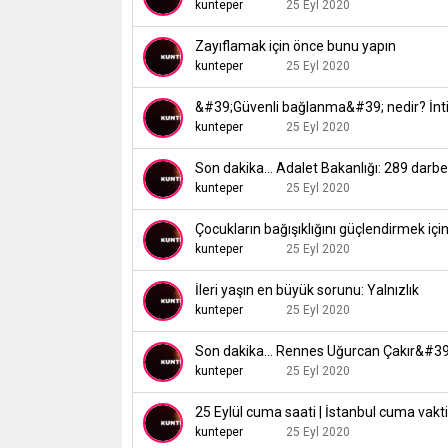
kunteper
25 Eyl 2020
Zayıflamak için önce bunu yapın
kunteper
25 Eyl 2020
&#39;Güvenli bağlanma&#39; nedir? İntih
kunteper
25 Eyl 2020
Son dakika... Adalet Bakanlığı: 289 darb
kunteper
25 Eyl 2020
Çocukların bağışıklığını güçlendirmek içi
kunteper
25 Eyl 2020
İleri yaşın en büyük sorunu: Yalnızlık
kunteper
25 Eyl 2020
Son dakika... Rennes Uğurcan Çakır&#39
kunteper
25 Eyl 2020
25 Eylül cuma saati | İstanbul cuma vak
kunteper
25 Eyl 2020