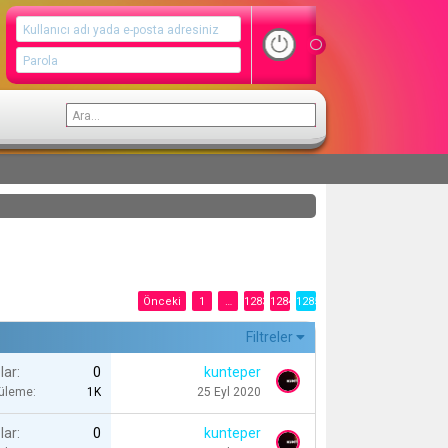
Önceki
1
…
1283
1284
1285
Filtreler
lar
0
kunteper
tüleme
1K
25 Eyl 2020
lar
0
kunteper