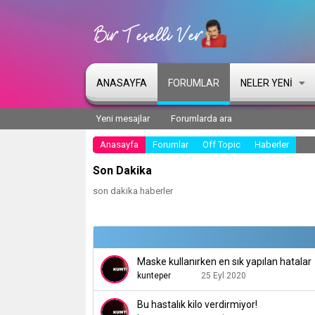
ANASAYFA
FORUMLAR
NELER YENI
Yeni mesajlar
Forumlarda ara
Anasayfa
Forumlar
Off Topic
Haberler
Son Dakika
son dakika haberler
Maske kullanırken en sık yapılan hatalar
kunteper
25 Eyl 2020
Bu hastalık kilo verdirmiyor!