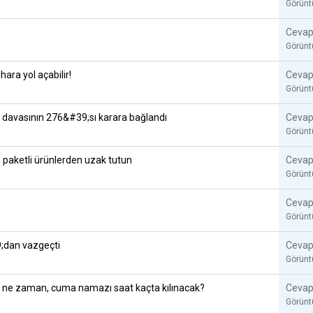
Görün
Cevap
Görün
ara yol açabilir!
Cevap
Görün
e davasının 276&#39;sı karara bağlandı
Cevap
Görün
n paketli ürünlerden uzak tutun
Cevap
Görün
Cevap
Görün
;dan vazgeçti
Cevap
Görün
ti ne zaman, cuma namazı saat kaçta kılınacak?
Cevap
Görün