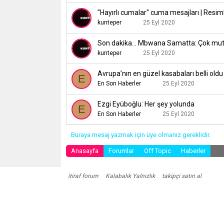
"Hayırlı cumalar" cuma mesajları | Resim
kunteper
25 Eyl 2020
Son dakika... Mbwana Samatta: Çok mut
kunteper
25 Eyl 2020
Avrupa’nın en güzel kasabaları belli oldu
E
En Son Haberler
25 Eyl 2020
Ezgi Eyüboğlu: Her şey yolunda
E
En Son Haberler
25 Eyl 2020
Buraya mesaj yazmak için üye olmanız gereklidir.
Anasayfa
Forumlar
Off Topic
Haberler
itiraf forum
Kalabalık Yalnızlık
takipçi satın al