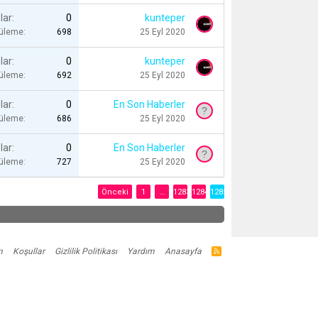
lar
0
kunteper
tüleme
698
25 Eyl 2020
lar
0
kunteper
tüleme
692
25 Eyl 2020
lar
0
En Son Haberler
tüleme
686
25 Eyl 2020
lar
0
En Son Haberler
tüleme
727
25 Eyl 2020
Önceki
1
…
1283
1284
1285
m
Koşullar
Gizlilik Politikası
Yardım
Anasayfa
R
S
S