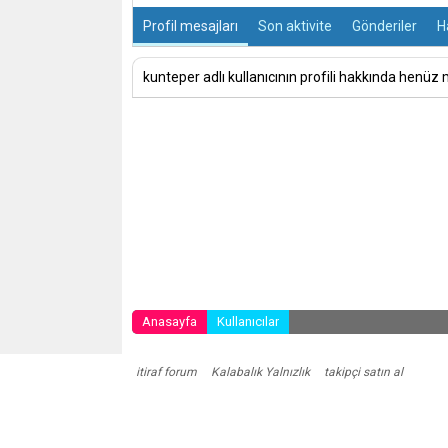
Profil mesajları
Son aktivite
Gönderiler
H
kunteper adlı kullanıcının profili hakkında henüz 
Anasayfa
Kullanıcılar
itiraf forum
Kalabalık Yalnızlık
takipçi satın al