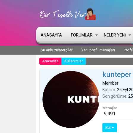
ANASAYFA
FORUMLAR
NELER YENI
Şu anki ziyaretçiler
Yeni profil mesajları
Profi
Anasayfa
Kullanıcılar
kunteper
Member
Katılım
25 Eyl 2
Son görülme
25
Mesajlar
9,491
Bul