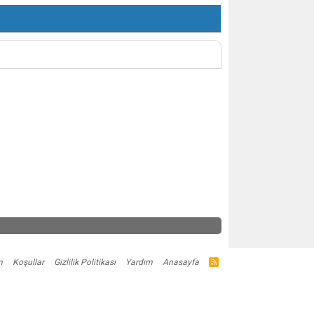
m
Koşullar
Gizlilik Politikası
Yardım
Anasayfa
R
S
S