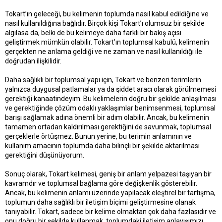
Tokart’ın geleceği, bu kelimenin toplumda nasıl kabul edildiğine ve
nasıl kullanıldığına bağlıdır. Birçok kişi Tokart’ı olumsuz bir şekilde
algılasa da, belki de bu kelimeye daha farklı bir bakış açısı
geliştirmek mümkün olabilir. Tokart’ın toplumsal kabulü, kelimenin
gerçekten ne anlama geldiği ve ne zaman ve nasıl kullanıldığı ile
doğrudan ilişkilidir.
Daha sağlıklı bir toplumsal yapı için, Tokart ve benzeri terimlerin
yalnızca duygusal patlamalar ya da şiddet aracı olarak görülmemesi
gerektiği kanaatindeyim. Bu kelimelerin doğru bir şekilde anlaşılması
ve gerektiğinde çözüm odaklı yaklaşımlar benimsenmesi, toplumsal
barışı sağlamak adına önemli bir adım olabilir. Ancak, bu kelimenin
tamamen ortadan kaldırılması gerektiğini de savunmak, toplumsal
gerçeklerle örtüşmez. Bunun yerine, bu terimin anlamının ve
kullanım amacının toplumda daha bilinçli bir şekilde aktarılması
gerektiğini düşünüyorum.
Sonuç olarak, Tokart kelimesi, geniş bir anlam yelpazesi taşıyan bir
kavramdır ve toplumsal bağlama göre değişkenlik gösterebilir.
Ancak, bu kelimenin anlamı üzerinde yapılacak eleştirel bir tartışma,
toplumun daha sağlıklı bir iletişim biçimi geliştirmesine olanak
tanıyabilir. Tokart, sadece bir kelime olmaktan çok daha fazlasıdır ve
onu doğru bir şekilde kullanmak, toplumdaki iletişim anlayışımızı