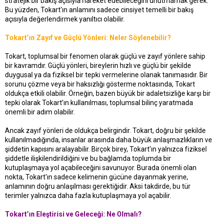
stratejik bir bakış açısıyla hareket edebileceğini unutmamak gerek.
Bu yüzden, Tokart'ın anlamını sadece cinsiyet temelli bir bakış
açısıyla değerlendirmek yanıltıcı olabilir.
Tokart’ın Zayıf ve Güçlü Yönleri: Neler Söylenebilir?
Tokart, toplumsal bir fenomen olarak güçlü ve zayıf yönlere sahip
bir kavramdır. Güçlü yönleri, bireylerin hızlı ve güçlü bir şekilde
duygusal ya da fiziksel bir tepki vermelerine olanak tanımasıdır. Bir
sorunu çözme veya bir haksızlığı gösterme noktasında, Tokart
oldukça etkili olabilir. Örneğin, bazen büyük bir adaletsizliğe karşı bir
tepki olarak Tokart’ın kullanılması, toplumsal bilinç yaratmada
önemli bir adım olabilir.
Ancak zayıf yönleri de oldukça belirgindir. Tokart, doğru bir şekilde
kullanılmadığında, insanlar arasında daha büyük anlaşmazlıkların ve
şiddetin kapısını aralayabilir. Birçok birey, Tokart’ın yalnızca fiziksel
şiddetle ilişkilendirildiğini ve bu bağlamda toplumda bir
kutuplaşmaya yol açabileceğini savunuyor. Burada önemli olan
nokta, Tokart'ın sadece kelimenin gücüne dayanmak yerine,
anlamının doğru anlaşılması gerektiğidir. Aksi takdirde, bu tür
terimler yalnızca daha fazla kutuplaşmaya yol açabilir.
Tokart’ın Eleştirisi ve Geleceği: Ne Olmalı?