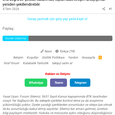
yeniden şekillendirebilir.
4 Tem 2026
#1
Cevap yazmak için giriş yap yada kayıt ol.
Facebook
Twitter
Reddit
Pinterest
Tumblr
WhatsApp
E-posta
Link
Paylaş:
Günah Çıkarma
Neon
Türkçe (TR)
İletişim
Koşullar
Gizlilik Politikası
Yardım
Anasayfa
R
S
itiraf forum
Kalabalık Yalnızlık
takipçi satın al
S
Reklam ve İletişim:
WhatsApp
Teams
Telegram
Yasal Uyarı: Forum Sitemiz; 5651 Sayılı Kanun kapsamında BTK tarafından
onaylı Yer Sağlayıcı'dır. Bu sebeple içerikleri kontrol etme ya da araştırma
yükümlülüğü yoktur. Üyeler yazdığı içeriklerden sorumludur ve siteye üye olmak
ile bu sorumluluğu kabul etmiş sayılırlar. Sitemiz kar amacı gütmez, ücretsiz
bilgi paylaşım merkezidir. Hukuka ve mevzuata aykırı olduğunu düşündüğünüz