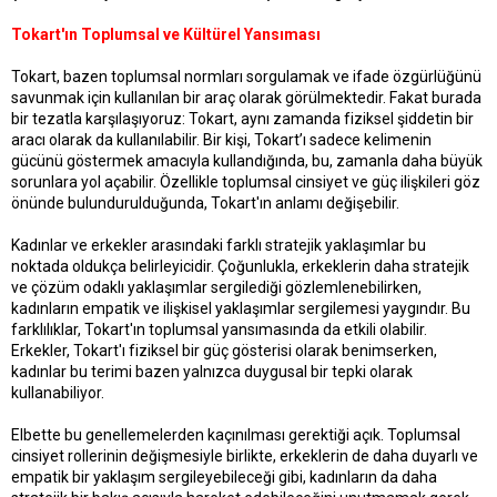
Tokart'ın Toplumsal ve Kültürel Yansıması
Tokart, bazen toplumsal normları sorgulamak ve ifade özgürlüğünü
savunmak için kullanılan bir araç olarak görülmektedir. Fakat burada
bir tezatla karşılaşıyoruz: Tokart, aynı zamanda fiziksel şiddetin bir
aracı olarak da kullanılabilir. Bir kişi, Tokart’ı sadece kelimenin
gücünü göstermek amacıyla kullandığında, bu, zamanla daha büyük
sorunlara yol açabilir. Özellikle toplumsal cinsiyet ve güç ilişkileri göz
önünde bulundurulduğunda, Tokart'ın anlamı değişebilir.
Kadınlar ve erkekler arasındaki farklı stratejik yaklaşımlar bu
noktada oldukça belirleyicidir. Çoğunlukla, erkeklerin daha stratejik
ve çözüm odaklı yaklaşımlar sergilediği gözlemlenebilirken,
kadınların empatik ve ilişkisel yaklaşımlar sergilemesi yaygındır. Bu
farklılıklar, Tokart'ın toplumsal yansımasında da etkili olabilir.
Erkekler, Tokart'ı fiziksel bir güç gösterisi olarak benimserken,
kadınlar bu terimi bazen yalnızca duygusal bir tepki olarak
kullanabiliyor.
Elbette bu genellemelerden kaçınılması gerektiği açık. Toplumsal
cinsiyet rollerinin değişmesiyle birlikte, erkeklerin de daha duyarlı ve
empatik bir yaklaşım sergileyebileceği gibi, kadınların da daha