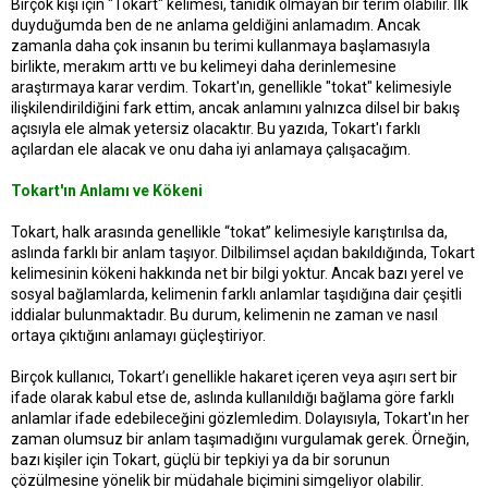
Birçok kişi için "Tokart" kelimesi, tanıdık olmayan bir terim olabilir. İlk
t
r
duyduğumda ben de ne anlama geldiğini anlamadım. Ancak
a
i
zamanla daha çok insanın bu terimi kullanmaya başlamasıyla
n
h
i
birlikte, merakım arttı ve bu kelimeyi daha derinlemesine
araştırmaya karar verdim. Tokart'ın, genellikle "tokat" kelimesiyle
ilişkilendirildiğini fark ettim, ancak anlamını yalnızca dilsel bir bakış
açısıyla ele almak yetersiz olacaktır. Bu yazıda, Tokart'ı farklı
açılardan ele alacak ve onu daha iyi anlamaya çalışacağım.
Tokart'ın Anlamı ve Kökeni
Tokart, halk arasında genellikle “tokat” kelimesiyle karıştırılsa da,
aslında farklı bir anlam taşıyor. Dilbilimsel açıdan bakıldığında, Tokart
kelimesinin kökeni hakkında net bir bilgi yoktur. Ancak bazı yerel ve
sosyal bağlamlarda, kelimenin farklı anlamlar taşıdığına dair çeşitli
iddialar bulunmaktadır. Bu durum, kelimenin ne zaman ve nasıl
ortaya çıktığını anlamayı güçleştiriyor.
Birçok kullanıcı, Tokart’ı genellikle hakaret içeren veya aşırı sert bir
ifade olarak kabul etse de, aslında kullanıldığı bağlama göre farklı
anlamlar ifade edebileceğini gözlemledim. Dolayısıyla, Tokart'ın her
zaman olumsuz bir anlam taşımadığını vurgulamak gerek. Örneğin,
bazı kişiler için Tokart, güçlü bir tepkiyi ya da bir sorunun
çözülmesine yönelik bir müdahale biçimini simgeliyor olabilir.