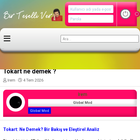
Günah Çıkarma
Tokart ne demek ?
K
B
Irem
4 Tem 2026
o
a
n
ş
Irem
u
l
y
a
Global Mod
u
n
Global Mod
b
g
a
ı
ş
ç
Tokart: Ne Demek? Bir Bakış ve Eleştirel Analiz
l
t
a
a