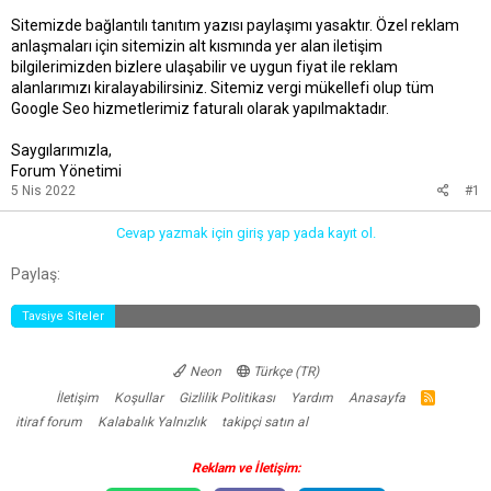
t
r
Sitemizde bağlantılı tanıtım yazısı paylaşımı yasaktır. Özel reklam
a
i
anlaşmaları için sitemizin alt kısmında yer alan iletişim
n
h
i
bilgilerimizden bizlere ulaşabilir ve uygun fiyat ile reklam
alanlarımızı kiralayabilirsiniz. Sitemiz vergi mükellefi olup tüm
Google Seo hizmetlerimiz faturalı olarak yapılmaktadır.
Saygılarımızla,
Forum Yönetimi
5 Nis 2022
#1
Cevap yazmak için giriş yap yada kayıt ol.
Facebook
Twitter
Reddit
Pinterest
Tumblr
WhatsApp
E-posta
Link
Paylaş:
Tavsiye Siteler
Neon
Türkçe (TR)
İletişim
Koşullar
Gizlilik Politikası
Yardım
Anasayfa
R
S
itiraf forum
Kalabalık Yalnızlık
takipçi satın al
S
Reklam ve İletişim: