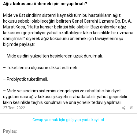
Ağız kokusunu önlemek için ne yapılmalı?
Mide ve üst sindirim sistemi kaynaklı tüm bu hastalıkların ağız
kokusu sebebi olabileceğini belirten Genel Cerrahi Uzmanı Op. Dr. A.
Murat Koca, “Hatta kanser belirtisi bile olabilir. Bazı önlemler ağız
kokusunu geçirebiliyor yahut azaltabiliyor lakin kesinlikle bir uzmana
danışılmalı” diyerek ağız kokusunu önlemek için tavsiyelerini şu
biçimde paylaştı:
– Mide asidini yükselten besinlerden uzak durulmalı.
– Tüketilen su ölçüsüne dikkat edilmeli.
– Probiyotik tüketilmeli.
– Mide ve sindirim sistemini dengeleyici ve rahatlatıcı bir diyet
uygulanması ağız kokusu şikayetini rahatlatabilir yahut geçirebilir
lakin kesinlikle teşhis konulmalı ve ona yönelik tedavi yapılmalı.
27 Tem 2022
#1
Cevap yazmak için giriş yap yada kayıt ol.
Facebook
Twitter
Reddit
Pinterest
Tumblr
WhatsApp
E-posta
Link
Paylaş: