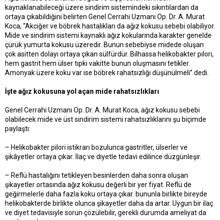
kaynaklanabileceği üzere sindirim sistemindeki sıkıntılardan da
a
a
ortaya çıkabildiğini belirten Genel Cerrahi Uzmanı Op. Dr. A. Murat
t
r
Koca, “Akciğer ve böbrek hastalıkları da ağız kokusu sebebi olabiliyor.
a
i
Mide ve sindirim sistemi kaynaklı ağız kokularında karakter genelde
n
h
i
çürük yumurta kokusu üzeredir. Bunun sebebiyse midede oluşan
çok asitten dolayı ortaya çıkan sülfürdür. Bilhassa helikobakter pilori,
hem gastrit hem ülser tıpkı vakitte bunun oluşmasını tetikler.
Amonyak üzere koku var ise böbrek rahatsızlığı düşünülmeli” dedi.
İşte ağız kokusuna yol açan mide rahatsızlıkları
Genel Cerrahi Uzmanı Op. Dr. A. Murat Koca, ağız kokusu sebebi
olabilecek mide ve üst sindirim sistemi rahatsızlıklarını şu biçimde
paylaştı:
– Helikobakter pilori istikrarı bozulunca gastritler, ülserler ve
şikâyetler ortaya çıkar. İlaç ve diyetle tedavi edilince düzgünleşir.
– Reflü hastalığını tetikleyen besinlerden daha sonra oluşan
şikayetler ortasında ağız kokusu değerli bir yer fiyat. Reflü de
geğirmelerle daha fazla koku ortaya çıkar. bununla birlikte bireyde
helikobakterde birlikte olunca şikayetler daha da artar. Uygun bir ilaç
ve diyet tedavisiyle sorun çözülebilir, gerekli durumda ameliyat da