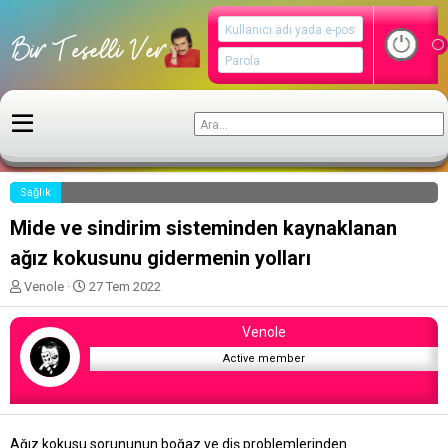
Sağlık
Mide ve sindirim sisteminden kaynaklanan
ağız kokusunu gidermenin yolları
K
B
Venole
27 Tem 2022
o
a
n
ş
Venole
u
l
y
a
Active member
u
n
b
g
a
ı
ş
ç
Ağız kokusu sorununun boğaz ve diş problemlerinden
l
t