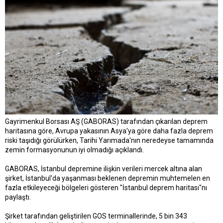
a
a
t
r
a
i
n
h
i
Gayrimenkul Borsası AŞ (GABORAS) tarafından çıkarılan deprem
haritasına göre, Avrupa yakasının Asya'ya göre daha fazla deprem
riski taşıdığı görülürken, Tarihi Yarımada'nın neredeyse tamamında
zemin formasyonunun iyi olmadığı açıklandı.
GABORAS, İstanbul depremine ilişkin verileri mercek altına alan
şirket, İstanbul'da yaşanması beklenen depremin muhtemelen en
fazla etkileyeceği bölgeleri gösteren "İstanbul deprem haritası"nı
paylaştı.
Şirket tarafından geliştirilen GOS terminallerinde, 5 bin 343