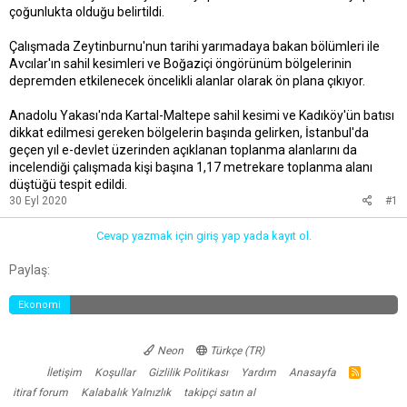
çoğunlukta olduğu belirtildi.
Çalışmada Zeytinburnu'nun tarihi yarımadaya bakan bölümleri ile
Avcılar'ın sahil kesimleri ve Boğaziçi öngörünüm bölgelerinin
depremden etkilenecek öncelikli alanlar olarak ön plana çıkıyor.
Anadolu Yakası'nda Kartal-Maltepe sahil kesimi ve Kadıköy'ün batısı
dikkat edilmesi gereken bölgelerin başında gelirken, İstanbul'da
geçen yıl e-devlet üzerinden açıklanan toplanma alanlarını da
incelendiği çalışmada kişi başına 1,17 metrekare toplanma alanı
düştüğü tespit edildi.
30 Eyl 2020
#1
Cevap yazmak için giriş yap yada kayıt ol.
Facebook
Twitter
Reddit
Pinterest
Tumblr
WhatsApp
E-posta
Link
Paylaş:
Ekonomi
Neon
Türkçe (TR)
İletişim
Koşullar
Gizlilik Politikası
Yardım
Anasayfa
R
S
itiraf forum
Kalabalık Yalnızlık
takipçi satın al
S