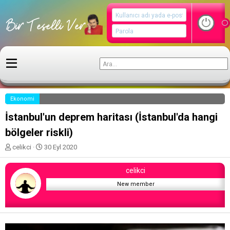
Ekonomi
İstanbul'un deprem haritası (İstanbul'da hangi
bölgeler riskli)
K
B
celikci
30 Eyl 2020
o
a
n
ş
celikci
u
l
y
a
New member
u
n
b
g
a
ı
ş
ç
l
t