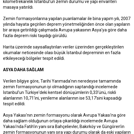
kilometrekarelik İstanbul'un zemin durumu ve yapı envanteri
masaya yatırıldı.
Zemin formasyonlarına yapılan puanlamalar ile bina yapım yılı, 2007
yılında hayata geçirilen deprem yönetmeliğinden önce olan yapıların
bir araya getirildiği çalışmada Avrupa yakasının Asya'ya göre daha
fazla deprem riski taşıdığı görüldü.
Harita üzerinde sayısallaştırılan veriler üzerinden gerçekleştirilen
okumalar neticesinde olası büyük İstanbul depreminin en fazla
etkileyeceği bölgeler tespit edildi.
ASYA DAHA SAĞLAM
Verilen bilgiye göre, Tarihi Yarımada'nın neredeyse tamamında
zemin formasyonunun iyi olmadığının saptandığı incelemede
İstanbul'un Türkiye'deki kentsel dönüşümlerin 0,33'ünü, riskli
alanlarının 10,71'ini, yenileme alanlarının ise 53,17'sini kapsadığı
tespit edildi.
Asya Yakası'nın zemin formasyonu olarak Avrupa Yakası'na göre
daha sağlam olduğunun ortaya çıkarıldığı incelemede Avrupa
Yakası'nda Fatih'in yanı sıra Bahçelievler, Bakırköy ve Güngören'in
zemin formasyonunun yanı sıra yapı durumu olarak da eski yapıların