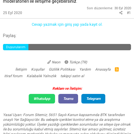
moderatörleri ile iletişime geçebilirsiniz.
t
r
a
i
Son düzenleme:
30 Eyl 2020
n
h
25 Eyl 2020
#1
i
Cevap yazmak için giriş yap yada kayıt ol.
Facebook
Twitter
Reddit
Pinterest
Tumblr
WhatsApp
E-posta
Link
Paylaş:
Duyurularım
Neon
Türkçe (TR)
İletişim
Koşullar
Gizlilik Politikası
Yardım
Anasayfa
R
S
itiraf forum
Kalabalık Yalnızlık
takipçi satın al
S
Reklam ve İletişim:
WhatsApp
Teams
Telegram
Yasal Uyarı: Forum Sitemiz; 5651 Sayılı Kanun kapsamında BTK tarafından
onaylı Yer Sağlayıcı'dır. Bu sebeple içerikleri kontrol etme ya da araştırma
yükümlülüğü yoktur. Üyeler yazdığı içeriklerden sorumludur ve siteye üye olmak
ile bu sorumluluğu kabul etmiş sayılırlar. Sitemiz kar amacı gütmez, ücretsiz