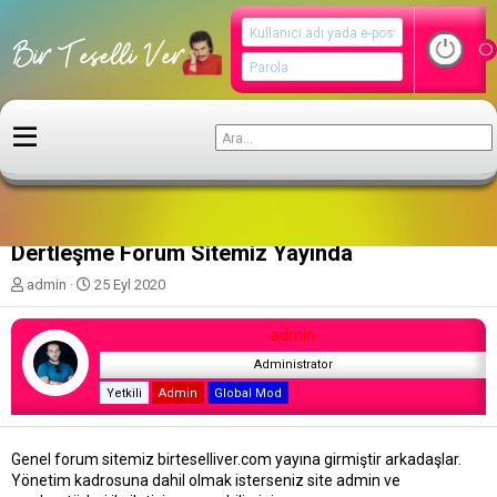
Duyurularım
Dertleşme Forum Sitemiz Yayında
K
B
admin
25 Eyl 2020
o
a
n
ş
admin
u
l
y
a
Administrator
u
n
Yetkili
Admin
Global Mod
b
g
a
ı
ş
ç
Genel forum sitemiz birteselliver.com yayına girmiştir arkadaşlar.
l
t
Yönetim kadrosuna dahil olmak isterseniz site admin ve
a
a