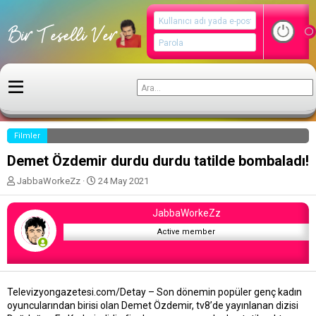
Filmler
Demet Özdemir durdu durdu tatilde bombaladı!
K
B
JabbaWorkeZz
24 May 2021
o
a
n
ş
JabbaWorkeZz
u
l
y
a
Active member
u
n
b
g
a
ı
ş
ç
Televizyongazetesi.com/Detay – Son dönemin popüler genç kadın
l
t
oyuncularından birisi olan Demet Özdemir, tv8’de yayınlanan dizisi
a
a