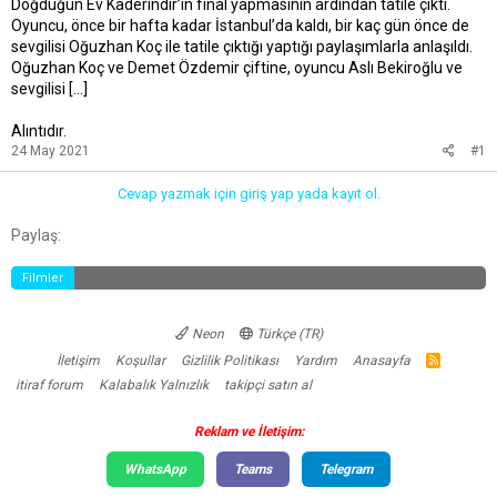
Doğduğun Ev Kaderindir’in final yapmasının ardından tatile çıktı.
t
r
Oyuncu, önce bir hafta kadar İstanbul’da kaldı, bir kaç gün önce de
a
i
sevgilisi Oğuzhan Koç ile tatile çıktığı yaptığı paylaşımlarla anlaşıldı.
n
h
i
Oğuzhan Koç ve Demet Özdemir çiftine, oyuncu Aslı Bekiroğlu ve
sevgilisi […]
Alıntıdır.
24 May 2021
#1
Cevap yazmak için giriş yap yada kayıt ol.
Facebook
Twitter
Reddit
Pinterest
Tumblr
WhatsApp
E-posta
Link
Paylaş:
Filmler
Neon
Türkçe (TR)
İletişim
Koşullar
Gizlilik Politikası
Yardım
Anasayfa
R
S
itiraf forum
Kalabalık Yalnızlık
takipçi satın al
S
Reklam ve İletişim:
WhatsApp
Teams
Telegram