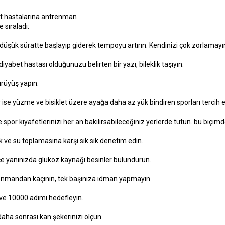
et hastalarına antrenman
e sıraladı:
düşük süratte başlayıp giderek tempoyu artırın. Kendinizi çok zorlamayı
iyabet hastası olduğunuzu belirten bir yazı, bileklik taşıyın.
rüyüş yapın.
ise yüzme ve bisiklet üzere ayağa daha az yük bindiren sporları tercih e
 spor kıyafetlerinizi her an bakılırsabileceğiniz yerlerde tutun. bu biçi
ık ve su toplamasına karşı sık sık denetim edin.
 yanınızda glukoz kaynağı besinler bulundurun.
enmandan kaçının, tek başınıza idman yapmayın.
ve 10000 adımı hedefleyin.
aha sonrası kan şekerinizi ölçün.