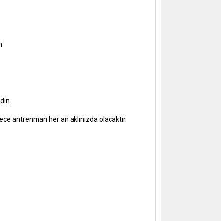
n.
din.
mdece antrenman her an aklınızda olacaktır.