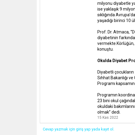
milyonu diyabetle ya
ise yaklaşık 9 milyon
sıklığında Avrupa’da
yaşadığı birinci 10 ü
Prof. Dr. Atmaca, “D
diyabetinin farkınd
vermekte.Körlüğün, b
konuştu.
Okulda Diyabet Pr
Diyabetli çocukların
Sıhhat Bakanlığı ve 
Programı kapsamında,
Programın koordinat
23 bini okul çağında
okuldaki bakımların
olmak” dedi.
15 Kas 2022
Cevap yazmak için giriş yap yada kayıt ol.