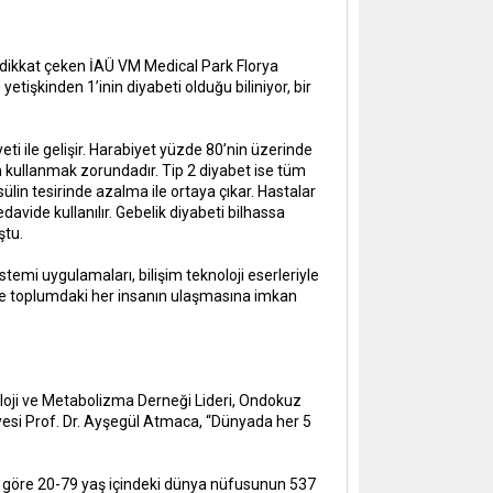
 dikkat çeken İAÜ VM Medical Park Florya
tişkinden 1’inin diyabeti olduğu biliniyor, bir
eti ile gelişir. Harabiyet yüzde 80’nin üzerinde
lin kullanmak zorundadır. Tip 2 diyabet ise tüm
sülin tesirinde azalma ile ortaya çıkar. Hastalar
edavide kullanılır. Gebelik diyabeti bilhassa
ştu.
istemi uygulamaları, bilişim teknoloji eserleriyle
rine toplumdaki her insanın ulaşmasına imkan
noloji ve Metabolizma Derneği Lideri, Ondokuz
Üyesi Prof. Dr. Ayşegül Atmaca, “Dünyada her 5
ne göre 20-79 yaş içindeki dünya nüfusunun 537