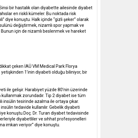
Sinsi bir hastalık olan diyabette ailesinde diyabet
hıslar en riskli kümeler. Bu noktada risk
” diye konuştu. Halk içinde “gizli şeker” olarak
sulünü değiştirmek, nizamlı spor yapmak ve
ak. Bunun için de nizamlı beslenmek ve hareket
dikkat çeken İAÜ VM Medical Park Florya
tişkinden 1’inin diyabeti olduğu biliniyor, bir
eti ile gelişir. Harabiyet yüzde 80’nin üzerinde
lin kullanmak zorundadır. Tip 2 diyabet ise tüm
ı insülin tesirinde azalma ile ortaya çıkar.
nsülin tedavide kullanılır. Gebelik diyabeti
diye konuştu.Doç. Dr. Turan diyabet tedavisinde
serleriyle diyabetliler ve sıhhat profesyonelleri
ına imkan veriyor” diye konuştu.