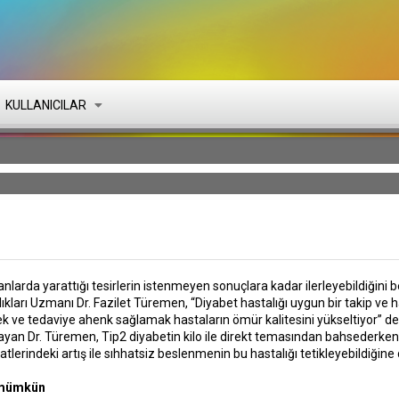
KULLANICILAR
ganlarda yarattığı tesirlerin istenmeyen sonuçlara kadar ilerleyebildiğini
ları Uzmanı Dr. Fazilet Türemen, “Diyabet hastalığı uygun bir takip ve ha
k ve tedaviye ahenk sağlamak hastaların ömür kalitesini yükseltiyor” de
an Dr. Türemen, Tip2 diyabetin kilo ile direkt temasından bahsederken, 
tlerindeki artış ile sıhhatsiz beslenmenin bu hastalığı tetikleyebildiğine 
 mümkün