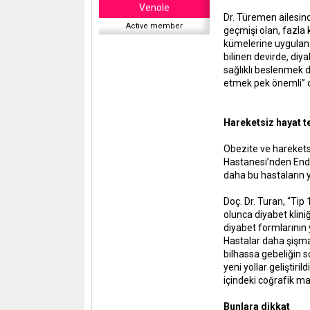
a
a
Venole
t
r
Dr. Türemen ailesinde
a
Active member
i
geçmişi olan, fazla 
n
h
kümelerine uygulanac
i
bilinen devirde, d
sağlıklı beslenmek d
etmek pek önemli” d
Hareketsiz hayat te
Obezite ve harekets
Hastanesi’nden Endok
daha bu hastaların y
Doç. Dr. Turan, “Tip
olunca diyabet klini
diyabet formlarının y
Hastalar daha şişman 
bilhassa gebeliğin s
yeni yollar geliştiri
içindeki coğrafik ma
Bunlara dikkat