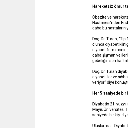
Hareketsiz ömür te
Obezite ve harekets
Hastanesi’nden Endok
daha bu hastaların y
Doç. Dr. Turan, “Tip
olunca diyabet klini
diyabet formlarının y
daha şişman ve ileri 
gebeliğin son haftal
Doç. Dr. Turan diyabe
diyabetliler ve sıhh
veriyor” diye konuşt
Her 5 saniyede bir 
Diyabetin 21. yüzyıl
Mayıs Üniversitesi T
saniyede bir kişi diy
Uluslararası Diyabe