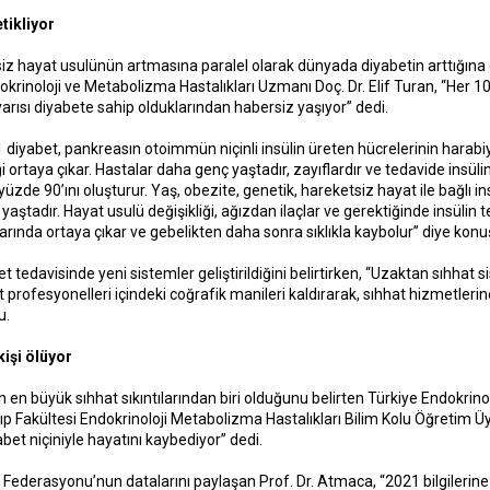
tikliyor
iz hayat usulünün artmasına paralel olarak dünyada diyabetin arttığına
rinoloji ve Metabolizma Hastalıkları Uzmanı Doç. Dr. Elif Turan, “Her 10 ye
arısı diyabete sahip olduklarından habersiz yaşıyor” dedi.
 1 diyabet, pankreasın otoimmün niçinli insülin üreten hücrelerinin harabiy
ği ortaya çıkar. Hastalar daha genç yaştadır, zayıflardır ve tedavide insü
üzde 90’ını oluşturur. Yaş, obezite, genetik, hareketsiz hayat ile bağlı in
yaştadır. Hayat usulü değişikliği, ağızdan ilaçlar ve gerektiğinde insülin t
arında ortaya çıkar ve gebelikten daha sonra sıklıkla kaybolur” diye konu
t tedavisinde yeni sistemler geliştirildiğini belirtirken, “Uzaktan sıhhat s
at profesyonelleri içindeki coğrafik manileri kaldırarak, sıhhat hizmetle
u.
kişi ölüyor
ın en büyük sıhhat sıkıntılarından biri olduğunu belirten Türkiye Endokri
ıp Fakültesi Endokrinoloji Metabolizma Hastalıkları Bilim Kolu Öğretim 
abet niçiniyle hayatını kaybediyor” dedi.
t Federasyonu’nun datalarını paylaşan Prof. Dr. Atmaca, “2021 bilgileri