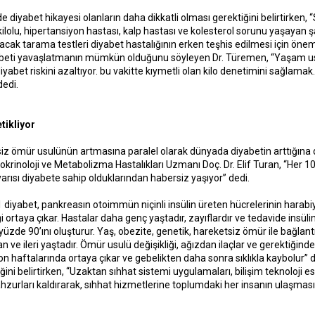
 diyabet hikayesi olanların daha dikkatli olması gerektiğini belirtirken, “
kilolu, hipertansiyon hastası, kalp hastası ve kolesterol sorunu yaşayan şa
ak tarama testleri diyabet hastalığının erken teşhis edilmesi için önemli
iyabeti yavaşlatmanın mümkün olduğunu söyleyen Dr. Türemen, “Yaşam u
iyabet riskini azaltıyor. bu vakitte kıymetli olan kilo denetimini sağlam
edi.
tikliyor
iz ömür usulünün artmasına paralel olarak dünyada diyabetin arttığına 
rinoloji ve Metabolizma Hastalıkları Uzmanı Doç. Dr. Elif Turan, “Her 10 ye
arısı diyabete sahip olduklarından habersiz yaşıyor” dedi.
 1 diyabet, pankreasın otoimmün niçinli insülin üreten hücrelerinin harabiy
ği ortaya çıkar. Hastalar daha genç yaştadır, zayıflardır ve tedavide insü
üzde 90’ını oluşturur. Yaş, obezite, genetik, hareketsiz ömür ile bağlantıl
ve ileri yaştadır. Ömür usulü değişikliği, ağızdan ilaçlar ve gerektiğinde i
on haftalarında ortaya çıkar ve gebelikten daha sonra sıklıkla kaybolur” 
ldiğini belirtirken, “Uzaktan sıhhat sistemi uygulamaları, bilişim teknoloji e
hzurları kaldırarak, sıhhat hizmetlerine toplumdaki her insanın ulaşmas