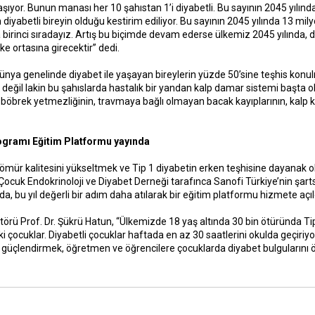
şıyor. Bunun manası her 10 şahıstan 1’i diyabetli. Bu sayının 2045 yılınd
 diyabetli bireyin olduğu kestirim ediliyor. Bu sayının 2045 yılında 13 mil
 birinci sıradayız. Artış bu biçimde devam ederse ülkemiz 2045 yılında, 
lke ortasına girecektir” dedi.
ünya genelinde diyabet ile yaşayan bireylerin yüzde 50’sine teşhis konulma
a değil lakin bu şahıslarda hastalık bir yandan kalp damar sistemi başta
öbrek yetmezliğinin, travmaya bağlı olmayan bacak kayıplarının, kalp kriz
ogramı Eğitim Platformu yayında
 ömür kalitesini yükseltmek ve Tip 1 diyabetin erken teşhisine dayanak ol
Çocuk Endokrinoloji ve Diyabet Derneği tarafınca Sanofi Türkiye’nin şart
 bu yıl değerli bir adım daha atılarak bir eğitim platformu hizmete açıl
örü Prof. Dr. Şükrü Hatun, “Ülkemizde 18 yaş altında 30 bin ötüründa Ti
ki çocuklar. Diyabetli çocuklar haftada en az 30 saatlerini okulda geçiriy
ı güçlendirmek, öğretmen ve öğrencilere çocuklarda diyabet bulgularını