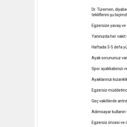
Dr. Türemen, diyab
tekliflerini şu biçimd
Egzersize yavaş ve 
Yanınızda her vakit d
Haftada 3-5 defa yü
Ayak sorununuz var 
Spor ayakkabınızı ve
Ayaklarınızı kızarıkl
Egzersiz müddetince
Geç vakitlerde antr
Adımsayar kullanın 
Egzersiz öncesi ve d