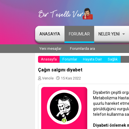
ANASAYFA
FORUMLAR
NELER YENI
Yeni mesajlar
Forumlarda ara
Anasayfa
Forumlar
Hayata Dair
Sağlık
Çağın salgını diyabet
K
B
Venole
15 Kas 2022
o
a
n
ş
Diyabetin çeşitli or
u
l
Metabolizma Hastalık
y
a
şuurlu hareket etme
u
n
görüldüğünü vurgulay
b
g
a
ı
telefon kullanma saa
ş
ç
l
t
Diyabeti önlemek