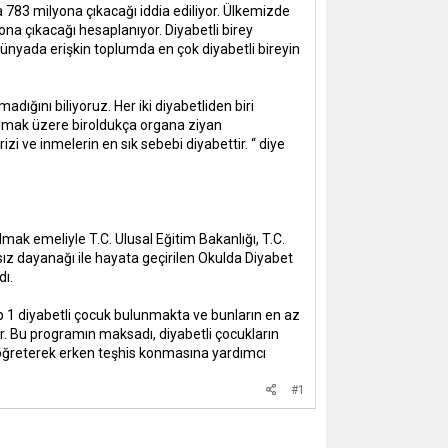
a 783 milyona çıkacağı iddia ediliyor. Ülkemizde
yona çıkacağı hesaplanıyor. Diyabetli birey
dünyada erişkin toplumda en çok diyabetli bireyin
dığını biliyoruz. Her iki diyabetliden biri
 olmak üzere biroldukça organa ziyan
i ve inmelerin en sık sebebi diyabettir. “ diye
mak emeliyle T.C. Ulusal Eğitim Bakanlığı, T.C.
sız dayanağı ile hayata geçirilen Okulda Diyabet
dı.
p 1 diyabetli çocuk bulunmakta ve bunların en az
or. Bu programın maksadı, diyabetli çocukların
 öğreterek erken teşhis konmasına yardımcı
#1