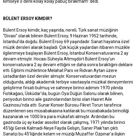
kimseye o denli kolay kolay pabuç bırakmam” dedi.
BÜLENT ERSOY KİMDİR?
Bülent Ersoy kimdir, kaç yaşında, nereli; Türk sanat müziğinin
“Divası” olarak bilinen Bülent Ersoy, 9 Haziran 1952 tarihinde,
İstanbul’da doğdu. Bülent Ersoy 69 yaşındadır. Sanat hayatına özel
müzik dersleri alarak başladı. Çok küçük yaşlardan itibaren müzikle
ilgilenmeye başlayan Bülent Ersoy, İstanbul Konservatuvarına 2 ay
devam etmiştir. Hocası Süheyla Altmışdört Bülent Ersoy’un
konservatuvara 2 ay devam ettiğini ve daha sonra bıraktığını deklare
etti. Eğitimi mühletince Melahat Pars ve Rıdvan Aytan üzere
üstadlardan özel dersler almıştır. Konservatuvardan mezun
olduğunda, aldığı akademik terbiye vasıtasıyla müzikal deneyimlerini
geliştirme fırsatı bulmuş ve sahneye birinci adımını 1970 yılında
Fıstıkağacı, Üsküdar’da, bugün Oya Düğün Salonu olarak bilinen,
periyodun birinci aile gazinolarından birisi olan Hasret Aile
Gazinosu’nda attı. Sunar Konser Bürosu-Fikret Torun tarafınca
düzenlenen ses müsabakasına katılarak bu müsabakada birinciliği
kazanarak ve 1000 lira para mükafatı almıştır. Ardından bu
gazinoda üç ay kadar assolist olarak çalışmış, 1971 yılında birinci
45’liği Gerek Kalmadı-Neye Fayda Gelişin, Saner Plak’tan çıktı.
Sanatçı bu 45’liğinde kelam ve müziği Muzaffer Özpınar’a ilişkin