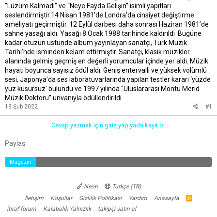
“Lüzüm Kalmadı” ve “Neye Fayda Gelişin” isimli yapıtları
seslendirmiştir.14 Nisan 1981’de Londra’da cinsiyet değiştirme
ameliyatı geçirmiştir. 12 Eylül darbesi daha sonrası Haziran 1981’de
sahne yasağı aldı. Yasağı 8 Ocak 1988 tarihinde kaldırıldı .Bugüne
kadar otuzun üstünde albüm yayınlayan sanatçı, Türk Müzik
Tarihi’nde isminden kelam ettirmiştir. Sanatçı, klasik müzikler
alanında gelmiş geçmiş en değerli yorumcular içinde yer aldı. Müzik
hayatı boyunca sayısız ödül aldı. Geniş entervalli ve yüksek volümlü
sesi, Japonya’da ses laboratuvarlarında yapılan testler kararı ‘yüzde
yüz kusursuz’ bulundu ve 1997 yılında “Uluslararası Montu Merid
Müzik Doktoru” unvanıyla ödüllendirildi.
13 Şub 2022
#1
Cevap yazmak için giriş yap yada kayıt ol.
Facebook
Twitter
Reddit
Pinterest
Tumblr
WhatsApp
E-posta
Link
Paylaş:
Magazin
Neon
Türkçe (TR)
İletişim
Koşullar
Gizlilik Politikası
Yardım
Anasayfa
R
S
itiraf forum
Kalabalık Yalnızlık
takipçi satın al
S