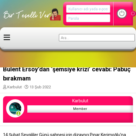
Magazin
Bülent Ersoy’dan ‘şemsiye krizi’ cevabı: Pabuç
bırakmam
K
B
Karbulut
13 Şub 2022
o
a
n
ş
Karbulut
u
l
y
a
Member
u
n
b
g
a
ı
ş
ç
14 Şubat Sevgililer Günü sahnesi için dizayncı Pınar Kerimoğlu’na
l
t