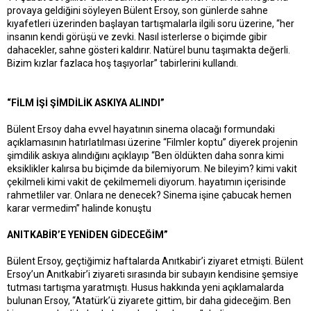
provaya geldiğini söyleyen Bülent Ersoy, son günlerde sahne
a
a
kıyafetleri üzerinden başlayan tartışmalarla ilgili soru üzerine, “her
t
r
insanın kendi görüşü ve zevki. Nasıl isterlerse o biçimde gibir
a
i
dahacekler, sahne gösteri kaldırır. Natürel bunu taşımakta değerli.
n
h
i
Bizim kızlar fazlaca hoş taşıyorlar” tabirlerini kullandı.
“FİLM İŞİ ŞİMDİLİK ASKIYA ALINDI”
Bülent Ersoy daha evvel hayatının sinema olacağı formundaki
açıklamasının hatırlatılması üzerine “Filmler koptu” diyerek projenin
şimdilik askıya alındığını açıklayıp “Ben öldükten daha sonra kimi
eksiklikler kalırsa bu biçimde da bilemiyorum. Ne bileyim? kimi vakit
çekilmeli kimi vakit de çekilmemeli diyorum. hayatımın içerisinde
rahmetliler var. Onlara ne denecek? Sinema işine çabucak hemen
karar vermedim” halinde konuştu
ANITKABİR’E YENİDEN GİDECEĞİM”
Bülent Ersoy, geçtiğimiz haftalarda Anıtkabir’i ziyaret etmişti. Bülent
Ersoy’un Anıtkabir’i ziyareti sırasında bir subayın kendisine şemsiye
tutması tartışma yaratmıştı. Husus hakkında yeni açıklamalarda
bulunan Ersoy, “Atatürk’ü ziyarete gittim, bir daha gideceğim. Ben