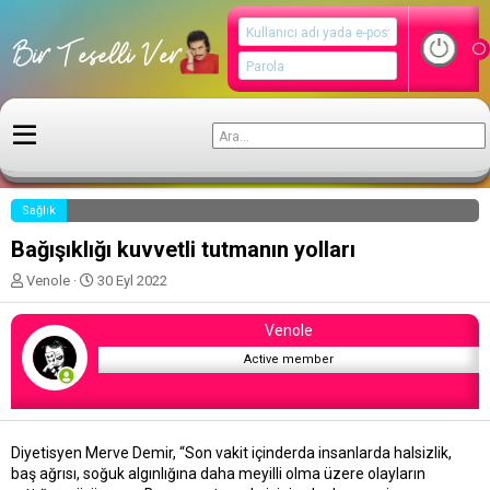
Sağlık
Bağışıklığı kuvvetli tutmanın yolları
K
B
Venole
30 Eyl 2022
o
a
n
ş
Venole
u
l
y
a
Active member
u
n
b
g
a
ı
ş
ç
Diyetisyen Merve Demir, “Son vakit içinderda insanlarda halsizlik,
l
t
baş ağrısı, soğuk algınlığına daha meyilli olma üzere olayların
a
a