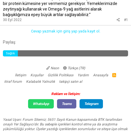
bir protein kümesine yer vermemiz gerekiyor. Yemeklerimizde
zeytinyağı kullanarak ve Omega-9 yağ asitlerini alarak
bağışıklığımıza epey büyük artılar sağlayabiliriz.”
30 Eyl 2022
#1
Cevap yazmak için giriş yap yada kayıt ol.
Facebook
Twitter
Reddit
Pinterest
Tumblr
WhatsApp
E-posta
Link
Paylaş:
Sağlık
Neon
Türkçe (TR)
İletişim
Koşullar
Gizlilik Politikası
Yardım
Anasayfa
R
S
itiraf forum
Kalabalık Yalnızlık
takipçi satın al
S
Reklam ve İletişim:
WhatsApp
Teams
Telegram
Yasal Uyarı: Forum Sitemiz; 5651 Sayılı Kanun kapsamında BTK tarafından
onaylı Yer Sağlayıcı'dır. Bu sebeple içerikleri kontrol etme ya da araştırma
yükümlülüğü yoktur. Üyeler yazdığı içeriklerden sorumludur ve siteye üye olmak