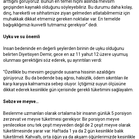
arttığını görüyoruz. Bunun en temel niçini aslında mevsim
t
r
geçişinden kaynaklı olduğunu söyleyebiliriz. Bu durumu daha kolay,
a
i
dinç, hareketli ve sıhhatimize ziyan gelmeden atlatabilmemiz için
n
h
i
muhakkak dikkat etmemiz gereken noktalar var. En temelde
bağışıklığımızı kuvvetli tutmamız gerekiyor” dedi.
Uyku ve su önemli
İnsan bedeninde en değerli şeylerden birinin de uyku olduğunu
belirten Diyetisyen Demir, gece en az 11 yahut 12 üzere uyumuş
olunması gerektiğini söz ederek, şu ayrıntıları verdi:
“Özellikle bu mevsim geçişinde susama hissinin azaldığını
görüyoruz. Bu da bedende baş ağrısı, halsizlik, ödem sıkıntıları ile
karşı karşıya kalmamıza sebep oluyor. İçtiğimiz suyun ölçüsüne
dikkat ederek kesinlikle gün içerisinde gerekli tüketimini sağlayalım.
Sebze ve meyve…
Beslenme uzmanları olarak ortalama bir insanın günlük 5 porsiyon
zerzevat ve meyve tüketmesi gerekiyor. Bir porsiyon meyve
yenilecekse onu tek çeşit meyveden değil de 2 çeşit meyve olarak
tüketilmesinde yarar var. Haftada 1 ya da 2 gün kesinlikle balık
tüketilmeli. Kahvaltı, orta öğün ya da akşam öğünlerimizde kesinlikle