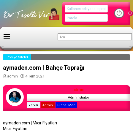
Tavsiye Siteler
aymaden.com | Bahçe Toprağı
K
B
admin
4 Tem 2021
o
a
n
ş
admin
u
l
y
a
Administrator
u
n
Yetkili
Admin
Global Mod
b
g
a
ı
ş
ç
aymaden.com | Mıcır Fiyatları
l
t
Mıcır Fiyatları
a
a