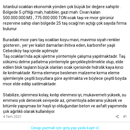
t
r
İstanbul ocakları ekonomik yönden çok büyük bir değere sahiptir .
a
i
Bölgede S.çiftliği mah, habibler, gazi mah. Civarı kalan
n
h
i
500.000.000.M3 , 775.000.000.TON ocak taşı ve mıcır görünür
rezervine sahip olan bölgede 25 taş ocağı’nın açtığı çok sayıda firma
bulunur.
Buradaki mıcır yani taş ocakları koyu mavi, mavimsi siyah renkler
gösteren , yer yer kalsit damarları ihitiva eden, karbonifer yaşlı
Cebeciköy taşı içinde açılmıştır.
Taş ocakları’nda açık işletme yöntemiyle çalışma yapılmaktadır. Taş
sökümü delme patlatma yöntemiyle gerçekleştirilmekte olup, elde
edilen blok taşların büyük olanları ocak içerisinde hidrolik kaya kırıcı
ile kırılmaktadır. Kırma elemeye beslenen malzeme kırma eleme
işlemleriyle çeşitli boyutlara göre ayrılmakta ve böylece çeşitli boyda
mıcır elde edilip satılmaktadır.
Stabilize; işlenmesi kolay, kırılıp elenmesi iyi, mukavemeti yüksek, su
emmesi yok denecek seviyede az, çimentoyla aderansı yüksek ve
bitümle yapışması bir hayli iyi olduğundan beton ve asfalt yapımında
çok ağırlıklı olarak kullanılıyor.
4 Tem 2021
#1
Cevap yazmak için giriş yap yada kayıt ol.