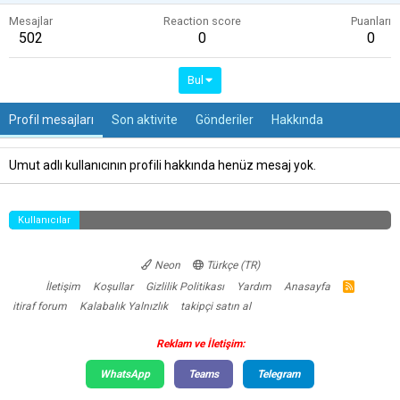
Mesajlar
Reaction score
Puanları
502
0
0
Bul
Profil mesajları
Son aktivite
Gönderiler
Hakkında
Umut adlı kullanıcının profili hakkında henüz mesaj yok.
Kullanıcılar
Neon
Türkçe (TR)
İletişim
Koşullar
Gizlilik Politikası
Yardım
Anasayfa
R
S
itiraf forum
Kalabalık Yalnızlık
takipçi satın al
S
Reklam ve İletişim:
WhatsApp
Teams
Telegram