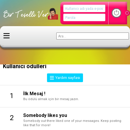
Yardım
Kullanıcı ödülleri
Yardım sayfası
İlk Mesaj !
1
Bu ödülü almak için bir mesaj yazın.
Somebody likes you
2
Somebody out there liked one of your messages. Keep posting
like that for more!