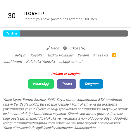
I LOVE IT!
30
Content you have posted has attracted 500 likes.
Yardım
Neon
Türkçe (TR)
İletişim
Koşullar
Gizlilik Politikası
Yardım
Anasayfa
R
S
itiraf forum
Kalabalık Yalnızlık
takipçi satın al
S
Reklam ve İletişim:
WhatsApp
Teams
Telegram
Yasal Uyarı: Forum Sitemiz; 5651 Sayılı Kanun kapsamında BTK tarafından
onaylı Yer Sağlayıcı'dır. Bu sebeple içerikleri kontrol etme ya da araştırma
yükümlülüğü yoktur. Üyeler yazdığı içeriklerden sorumludur ve siteye üye olmak
ile bu sorumluluğu kabul etmiş sayılırlar. Sitemiz kar amacı gütmez, ücretsiz
bilgi paylaşım merkezidir. Hukuka ve mevzuata aykırı olduğunu düşündüğünüz
içeriği
forumhizmeti@gmail.com
adresi ile iletişime geçerek bildirebilirsiniz.
Yasal süre içerisinde ilgili içerikler sitemizden kaldırılacaktır.