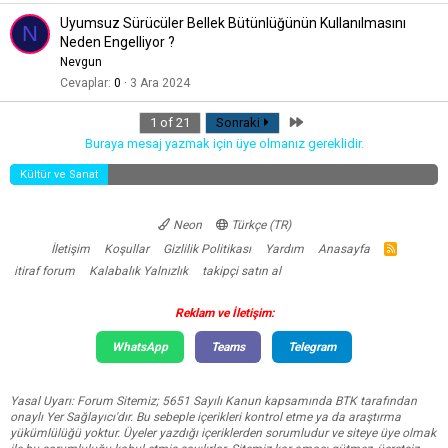
Uyumsuz Sürücüler Bellek Bütünlüğünün Kullanılmasını
N
Neden Engelliyor ?
Nevgun
Cevaplar
0
3 Ara 2024
Last
1 of 21
Sonraki
Buraya mesaj yazmak için üye olmanız gereklidir.
Kültür ve Sanat
Neon
Türkçe (TR)
İletişim
Koşullar
Gizlilik Politikası
Yardım
Anasayfa
R
S
itiraf forum
Kalabalık Yalnızlık
takipçi satın al
S
Reklam ve İletişim:
WhatsApp
Teams
Telegram
Yasal Uyarı: Forum Sitemiz; 5651 Sayılı Kanun kapsamında BTK tarafından
onaylı Yer Sağlayıcı'dır. Bu sebeple içerikleri kontrol etme ya da araştırma
yükümlülüğü yoktur. Üyeler yazdığı içeriklerden sorumludur ve siteye üye olmak