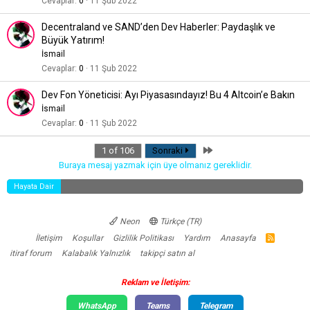
Cevaplar
0
11 Şub 2022
Decentraland ve SAND’den Dev Haberler: Paydaşlık ve
Büyük Yatırım!
İsmail
Cevaplar
0
11 Şub 2022
Dev Fon Yöneticisi: Ayı Piyasasındayız! Bu 4 Altcoin’e Bakın
İsmail
Cevaplar
0
11 Şub 2022
Last
1 of 106
Sonraki
Buraya mesaj yazmak için üye olmanız gereklidir.
Hayata Dair
Neon
Türkçe (TR)
İletişim
Koşullar
Gizlilik Politikası
Yardım
Anasayfa
R
S
itiraf forum
Kalabalık Yalnızlık
takipçi satın al
S
Reklam ve İletişim:
WhatsApp
Teams
Telegram