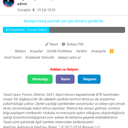
admin
Cevaplar
0
25 Eyl 2020
Buraya mesaj yazmak için üye olmanız gereklidir.
BirTeselliVer - Forum Sitesi
Neon
Türkçe (TR)
İletişim
Koşullar
Gizlilik Politikası
Yardım
Anasayfa
R
S
itiraf forum
Kalabalık Yalnızlık
takipçi satın al
S
Reklam ve İletişim:
WhatsApp
Teams
Telegram
Yasal Uyarı: Forum Sitemiz; 5651 Sayılı Kanun kapsamında BTK tarafından
onaylı Yer Sağlayıcı'dır. Bu sebeple içerikleri kontrol etme ya da araştırma
yükümlülüğü yoktur. Üyeler yazdığı içeriklerden sorumludur ve siteye üye olmak
ile bu sorumluluğu kabul etmiş sayılırlar. Sitemiz kar amacı gütmez, ücretsiz
bilgi paylaşım merkezidir. Hukuka ve mevzuata aykırı olduğunu düşündüğünüz
içeriği
forumhizmeti@gmail.com
adresi ile iletişime geçerek bildirebilirsiniz.
Yasal süre içerisinde ilgili içerikler sitemizden kaldırılacaktır.
XenForo Add-ons
&
XenForo Styles
™ © 2012-2018 Brivium LLC.