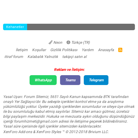
Kehanetler
Neon
Türkçe (TR)
İletişim
Koşullar
Gizlilik Politikası
Yardım
Anasayfa
R
S
itiraf forum
Kalabalık Yalnızlık
takipçi satın al
S
Reklam ve İletişim:
WhatsApp
Teams
Telegram
Yasal Uyarı: Forum Sitemiz; 5651 Sayılı Kanun kapsamında BTK tarafından
onaylı Yer Sağlayıcı'dır. Bu sebeple içerikleri kontrol etme ya da araştırma
yükümlülüğü yoktur. Üyeler yazdığı içeriklerden sorumludur ve siteye üye olmak
ile bu sorumluluğu kabul etmiş sayılırlar. Sitemiz kar amacı gütmez, ücretsiz
bilgi paylaşım merkezidir. Hukuka ve mevzuata aykırı olduğunu düşündüğünüz
içeriği
forumhizmeti@gmail.com
adresi ile iletişime geçerek bildirebilirsiniz.
Yasal süre içerisinde ilgili içerikler sitemizden kaldırılacaktır.
XenForo Add-ons
&
XenForo Styles
™ © 2012-2018 Brivium LLC.