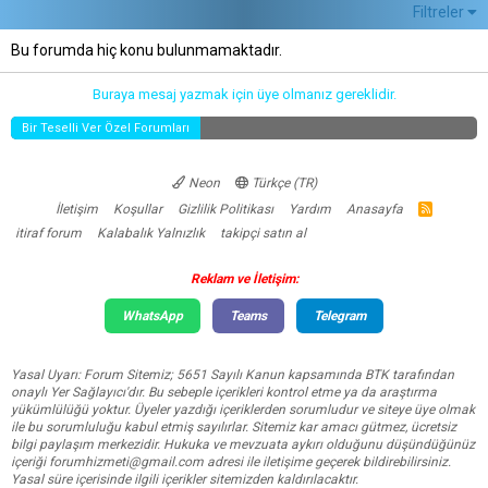
Filtreler
Bu forumda hiç konu bulunmamaktadır.
Buraya mesaj yazmak için üye olmanız gereklidir.
Bir Teselli Ver Özel Forumları
Neon
Türkçe (TR)
İletişim
Koşullar
Gizlilik Politikası
Yardım
Anasayfa
R
S
itiraf forum
Kalabalık Yalnızlık
takipçi satın al
S
Reklam ve İletişim:
WhatsApp
Teams
Telegram
Yasal Uyarı: Forum Sitemiz; 5651 Sayılı Kanun kapsamında BTK tarafından
onaylı Yer Sağlayıcı'dır. Bu sebeple içerikleri kontrol etme ya da araştırma
yükümlülüğü yoktur. Üyeler yazdığı içeriklerden sorumludur ve siteye üye olmak
ile bu sorumluluğu kabul etmiş sayılırlar. Sitemiz kar amacı gütmez, ücretsiz
bilgi paylaşım merkezidir. Hukuka ve mevzuata aykırı olduğunu düşündüğünüz
içeriği
forumhizmeti@gmail.com
adresi ile iletişime geçerek bildirebilirsiniz.
Yasal süre içerisinde ilgili içerikler sitemizden kaldırılacaktır.