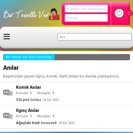
Bir Teselli Ver Özel Forumları
Anılar
Başımızdan geçen ilginç, komik, dertli anıları bu alanda paylaşıyoruz.
Komik Anılar
Konular
1
Mesajlar
1
3’lü priz
Delikiz
24 Eyl 2021
İlginç Anılar
Konular
1
Mesajlar
1
Ağaçtaki Kedi
DerbedeR
29 Eyl 2021