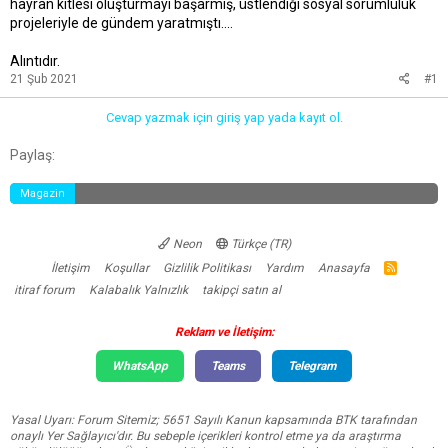
hayran kitlesi oluşturmayı başarmış, üstlendiği sosyal sorumluluk
t
r
projeleriyle de gündem yaratmıştı....
a
i
n
h
i
Alıntıdır.
21 Şub 2021
#1
Cevap yazmak için giriş yap yada kayıt ol.
Facebook
Twitter
Reddit
Pinterest
Tumblr
WhatsApp
E-posta
Link
Paylaş:
Magazin
Neon
Türkçe (TR)
İletişim
Koşullar
Gizlilik Politikası
Yardım
Anasayfa
R
S
itiraf forum
Kalabalık Yalnızlık
takipçi satın al
S
Reklam ve İletişim:
WhatsApp
Teams
Telegram
Yasal Uyarı: Forum Sitemiz; 5651 Sayılı Kanun kapsamında BTK tarafından
onaylı Yer Sağlayıcı'dır. Bu sebeple içerikleri kontrol etme ya da araştırma