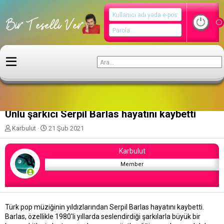
Magazin
Ünlü şarkıcı Serpil Barlas hayatını kaybetti
K
B
Karbulut
21 Şub 2021
o
a
n
ş
Karbulut
u
l
y
a
Member
u
n
b
g
a
ı
ş
ç
Türk pop müziğinin yıldızlarından Serpil Barlas hayatını kaybetti.
l
t
Barlas, özellikle 1980'li yıllarda seslendirdiği şarkılarla büyük bir
a
a