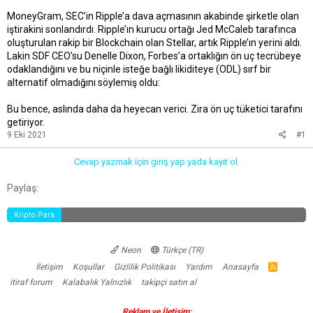
MoneyGram, SEC’in Ripple’a dava açmasının akabinde şirketle olan
iştirakini sonlandırdı. Ripple’ın kurucu ortağı Jed McCaleb tarafınca
oluşturulan rakip bir Blockchain olan Stellar, artık Ripple’ın yerini aldı.
Lakin SDF CEO’su Denelle Dixon, Forbes’a ortaklığın ön uç tecrübeye
odaklandığını ve bu niçinle isteğe bağlı likiditeye (ODL) sırf bir
alternatif olmadığını söylemiş oldu:
Bu bence, aslında daha da heyecan verici. Zira ön uç tüketici tarafını
getiriyor.
9 Eki 2021
#1
Cevap yazmak için giriş yap yada kayıt ol.
Facebook
Twitter
Reddit
Pinterest
Tumblr
WhatsApp
E-posta
Link
Paylaş:
Kripto Para
Neon
Türkçe (TR)
İletişim
Koşullar
Gizlilik Politikası
Yardım
Anasayfa
R
S
itiraf forum
Kalabalık Yalnızlık
takipçi satın al
S
Reklam ve İletişim: