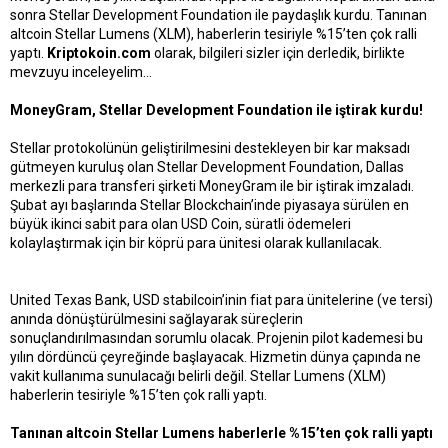
sonra Stellar Development Foundation ile paydaşlık kurdu. Tanınan
a
a
altcoin Stellar Lumens (XLM), haberlerin tesiriyle %15’ten çok ralli
t
r
yaptı.
Kriptokoin.com
olarak, bilgileri sizler için derledik, birlikte
a
i
mevzuyu inceleyelim…
n
h
i
MoneyGram, Stellar Development Foundation ile iştirak kurdu!
Stellar protokolünün geliştirilmesini destekleyen bir kar maksadı
gütmeyen kuruluş olan Stellar Development Foundation, Dallas
merkezli para transferi şirketi MoneyGram ile bir iştirak imzaladı.
Şubat ayı başlarında Stellar Blockchain’inde piyasaya sürülen en
büyük ikinci sabit para olan USD Coin, süratli ödemeleri
kolaylaştırmak için bir köprü para ünitesi olarak kullanılacak.
United Texas Bank, USD stabilcoin’inin fiat para ünitelerine (ve tersi)
anında dönüştürülmesini sağlayarak süreçlerin
sonuçlandırılmasından sorumlu olacak. Projenin pilot kademesi bu
yılın dördüncü çeyreğinde başlayacak. Hizmetin dünya çapında ne
vakit kullanıma sunulacağı belirli değil. Stellar Lumens (XLM)
haberlerin tesiriyle %15’ten çok ralli yaptı.
Tanınan altcoin Stellar Lumens haberlerle %15’ten çok ralli yaptı