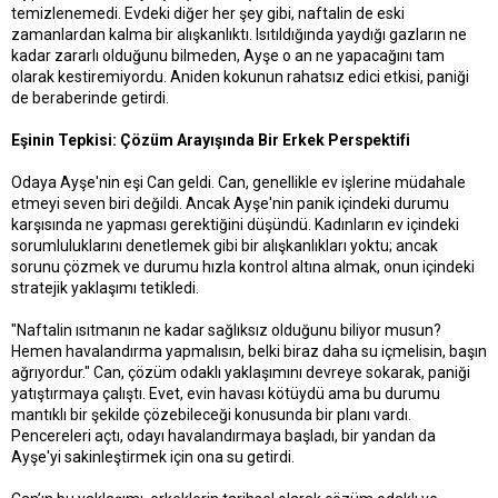
temizlenemedi. Evdeki diğer her şey gibi, naftalin de eski
zamanlardan kalma bir alışkanlıktı. Isıtıldığında yaydığı gazların ne
kadar zararlı olduğunu bilmeden, Ayşe o an ne yapacağını tam
olarak kestiremiyordu. Aniden kokunun rahatsız edici etkisi, paniği
de beraberinde getirdi.
Eşinin Tepkisi: Çözüm Arayışında Bir Erkek Perspektifi
Odaya Ayşe'nin eşi Can geldi. Can, genellikle ev işlerine müdahale
etmeyi seven biri değildi. Ancak Ayşe'nin panik içindeki durumu
karşısında ne yapması gerektiğini düşündü. Kadınların ev içindeki
sorumluluklarını denetlemek gibi bir alışkanlıkları yoktu; ancak
sorunu çözmek ve durumu hızla kontrol altına almak, onun içindeki
stratejik yaklaşımı tetikledi.
"Naftalin ısıtmanın ne kadar sağlıksız olduğunu biliyor musun?
Hemen havalandırma yapmalısın, belki biraz daha su içmelisin, başın
ağrıyordur." Can, çözüm odaklı yaklaşımını devreye sokarak, paniği
yatıştırmaya çalıştı. Evet, evin havası kötüydü ama bu durumu
mantıklı bir şekilde çözebileceği konusunda bir planı vardı.
Pencereleri açtı, odayı havalandırmaya başladı, bir yandan da
Ayşe'yi sakinleştirmek için ona su getirdi.