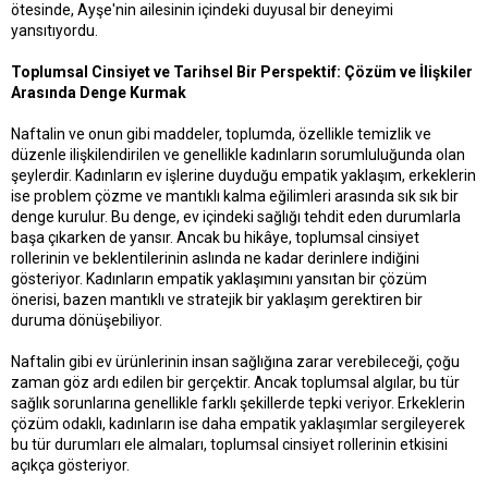
ötesinde, Ayşe'nin ailesinin içindeki duyusal bir deneyimi
yansıtıyordu.
Toplumsal Cinsiyet ve Tarihsel Bir Perspektif: Çözüm ve İlişkiler
Arasında Denge Kurmak
Naftalin ve onun gibi maddeler, toplumda, özellikle temizlik ve
düzenle ilişkilendirilen ve genellikle kadınların sorumluluğunda olan
şeylerdir. Kadınların ev işlerine duyduğu empatik yaklaşım, erkeklerin
ise problem çözme ve mantıklı kalma eğilimleri arasında sık sık bir
denge kurulur. Bu denge, ev içindeki sağlığı tehdit eden durumlarla
başa çıkarken de yansır. Ancak bu hikâye, toplumsal cinsiyet
rollerinin ve beklentilerinin aslında ne kadar derinlere indiğini
gösteriyor. Kadınların empatik yaklaşımını yansıtan bir çözüm
önerisi, bazen mantıklı ve stratejik bir yaklaşım gerektiren bir
duruma dönüşebiliyor.
Naftalin gibi ev ürünlerinin insan sağlığına zarar verebileceği, çoğu
zaman göz ardı edilen bir gerçektir. Ancak toplumsal algılar, bu tür
sağlık sorunlarına genellikle farklı şekillerde tepki veriyor. Erkeklerin
çözüm odaklı, kadınların ise daha empatik yaklaşımlar sergileyerek
bu tür durumları ele almaları, toplumsal cinsiyet rollerinin etkisini
açıkça gösteriyor.