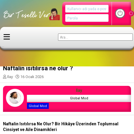
Ne Nedir ?
Naftalin ısıtılırsa ne olur ?
K
B
Ilay
16 Ocak 2026
o
a
n
ş
Ilay
u
l
y
a
Global Mod
u
n
Global Mod
b
g
a
ı
ş
ç
Naftalin Isıtılırsa Ne Olur? Bir Hikâye Üzerinden Toplumsal
l
t
Cinsiyet ve Aile Dinamikleri
a
a