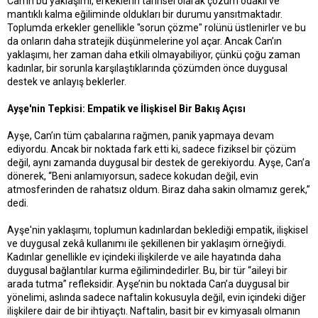
Can’ın bu yaklaşımı, erkeklerin tarihsel olarak çözüm odaklı ve
mantıklı kalma eğiliminde oldukları bir durumu yansıtmaktadır.
Toplumda erkekler genellikle "sorun çözme" rolünü üstlenirler ve bu
da onların daha stratejik düşünmelerine yol açar. Ancak Can’ın
yaklaşımı, her zaman daha etkili olmayabiliyor, çünkü çoğu zaman
kadınlar, bir sorunla karşılaştıklarında çözümden önce duygusal
destek ve anlayış beklerler.
Ayşe'nin Tepkisi: Empatik ve İlişkisel Bir Bakış Açısı
Ayşe, Can’ın tüm çabalarına rağmen, panik yapmaya devam
ediyordu. Ancak bir noktada fark etti ki, sadece fiziksel bir çözüm
değil, aynı zamanda duygusal bir destek de gerekiyordu. Ayşe, Can’a
dönerek, “Beni anlamıyorsun, sadece kokudan değil, evin
atmosferinden de rahatsız oldum. Biraz daha sakin olmamız gerek,”
dedi.
Ayşe'nin yaklaşımı, toplumun kadınlardan beklediği empatik, ilişkisel
ve duygusal zekâ kullanımı ile şekillenen bir yaklaşım örneğiydi.
Kadınlar genellikle ev içindeki ilişkilerde ve aile hayatında daha
duygusal bağlantılar kurma eğilimindedirler. Bu, bir tür “aileyi bir
arada tutma” refleksidir. Ayşe’nin bu noktada Can’a duygusal bir
yönelimi, aslında sadece naftalin kokusuyla değil, evin içindeki diğer
ilişkilere dair de bir ihtiyaçtı. Naftalin, basit bir ev kimyasalı olmanın