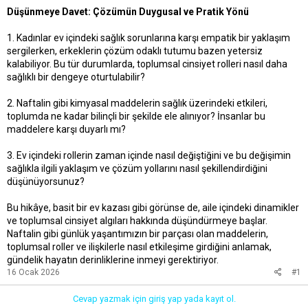
Düşünmeye Davet: Çözümün Duygusal ve Pratik Yönü
1. Kadınlar ev içindeki sağlık sorunlarına karşı empatik bir yaklaşım
sergilerken, erkeklerin çözüm odaklı tutumu bazen yetersiz
kalabiliyor. Bu tür durumlarda, toplumsal cinsiyet rolleri nasıl daha
sağlıklı bir dengeye oturtulabilir?
2. Naftalin gibi kimyasal maddelerin sağlık üzerindeki etkileri,
toplumda ne kadar bilinçli bir şekilde ele alınıyor? İnsanlar bu
maddelere karşı duyarlı mı?
3. Ev içindeki rollerin zaman içinde nasıl değiştiğini ve bu değişimin
sağlıkla ilgili yaklaşım ve çözüm yollarını nasıl şekillendirdiğini
düşünüyorsunuz?
Bu hikâye, basit bir ev kazası gibi görünse de, aile içindeki dinamikler
ve toplumsal cinsiyet algıları hakkında düşündürmeye başlar.
Naftalin gibi günlük yaşantımızın bir parçası olan maddelerin,
toplumsal roller ve ilişkilerle nasıl etkileşime girdiğini anlamak,
gündelik hayatın derinliklerine inmeyi gerektiriyor.
16 Ocak 2026
#1
Cevap yazmak için giriş yap yada kayıt ol.