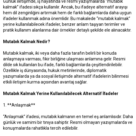
Günlük iletişimde, iş hayatında ve resmi yazışmalarda “mutabık
t
r
kalmak” ifadesi sıkça kullanılır. Ancak, bu ifadeye alternatif arayışı
a
i
hem dil zenginliğini artırmak hem de farklı bağlamlarda daha uygun
n
h
i
ifadeler kullanmak adına önemlidir. Bu makalede “mutabık kalmak”
yerine kullanılabilecek ifadeler, benzer anlam taşıyan terimler ve
pratik kullanım alanlarına dair örnekler detaylı şekilde ele alınacaktır.
Mutabık Kalmak Nedir?
Mutabık kalmak, iki veya daha fazla tarafın belirli bir konuda
anlaşmaya varması, fikir birliğine ulaşması anlamına gelir. Resmi
dilde sık kullanılan bu ifade, farklı bağlamlarda çeşitlendirilebilir.
Özellikle iş dünyasında, hukuk metinlerinde, diplomatik
yazışmalarda ya da sosyal iletişimde alternatif ifadelerin bilinmesi
etkili iletişim kurma açısından avantaj sağlar.
Mutabık Kalmak Yerine Kullanılabilecek Alternatif İfadeler
1. **Anlaşmak**
“Anlaşmak” ifadesi, mutabık kalmanın en temel eş anlamlısıdır. Daha
günlük ve samimi bir tınıya sahiptir. Resmi olmayan yazışmalarda ve
konuşmalarda rahatlıkla tercih edilebilir.