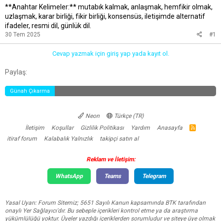
**Anahtar Kelimeler:** mutabık kalmak, anlaşmak, hemfikir olmak,
uzlaşmak, karar birliği, fikir birliği, konsensüs, iletişimde alternatif
ifadeler, resmi dil, günlük dil.
30 Tem 2025
#1
Cevap yazmak için giriş yap yada kayıt ol.
Facebook
Twitter
Reddit
Pinterest
Tumblr
WhatsApp
E-posta
Link
Paylaş:
Günah Çıkarma
Neon
Türkçe (TR)
İletişim
Koşullar
Gizlilik Politikası
Yardım
Anasayfa
R
S
itiraf forum
Kalabalık Yalnızlık
takipçi satın al
S
Reklam ve İletişim:
WhatsApp
Teams
Telegram
Yasal Uyarı: Forum Sitemiz; 5651 Sayılı Kanun kapsamında BTK tarafından
onaylı Yer Sağlayıcı'dır. Bu sebeple içerikleri kontrol etme ya da araştırma
yükümlülüğü yoktur. Üyeler yazdığı içeriklerden sorumludur ve siteye üye olmak