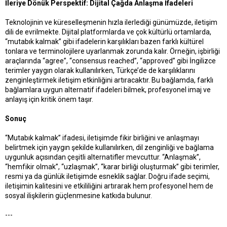
İleriye Dönük Perspektif: Dijital Çağda Anlaşma İfadeleri
Teknolojinin ve küreselleşmenin hızla ilerlediği günümüzde, iletişim
dili de evrilmekte. Dijital platformlarda ve çok kültürlü ortamlarda,
“mutabık kalmak” gibi ifadelerin karşılıkları bazen farklı kültürel
tonlara ve terminolojilere uyarlanmak zorunda kalır. Örneğin, işbirliği
araçlarında “agree”, “consensus reached”, “approved” gibi İngilizce
terimler yaygın olarak kullanılırken, Türkçe’de de karşılıklarını
zenginleştirmek iletişim etkinliğini artıracaktır. Bu bağlamda, farklı
bağlamlara uygun alternatif ifadeleri bilmek, profesyonel imaj ve
anlayış için kritik önem taşır.
Sonuç
“Mutabık kalmak” ifadesi, iletişimde fikir birliğini ve anlaşmayı
belirtmek için yaygın şekilde kullanılırken, dil zenginliği ve bağlama
uygunluk açısından çeşitli alternatifler mevcuttur. “Anlaşmak”,
“hemfikir olmak”, “uzlaşmak”, “karar birliği oluşturmak” gibi terimler,
resmi ya da günlük iletişimde esneklik sağlar. Doğru ifade seçimi,
iletişimin kalitesini ve etkililiğini artırarak hem profesyonel hem de
sosyal ilişkilerin güçlenmesine katkıda bulunur.
---