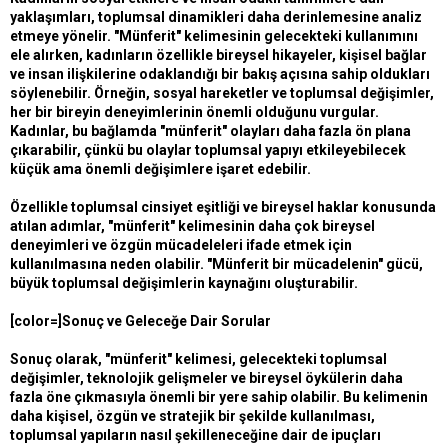
yaklaşımları, toplumsal dinamikleri daha derinlemesine analiz
etmeye yönelir. "Münferit" kelimesinin gelecekteki kullanımını
ele alırken, kadınların özellikle bireysel hikayeler, kişisel bağlar
ve insan ilişkilerine odaklandığı bir bakış açısına sahip oldukları
söylenebilir. Örneğin, sosyal hareketler ve toplumsal değişimler,
her bir bireyin deneyimlerinin önemli olduğunu vurgular.
Kadınlar, bu bağlamda "münferit" olayları daha fazla ön plana
çıkarabilir, çünkü bu olaylar toplumsal yapıyı etkileyebilecek
küçük ama önemli değişimlere işaret edebilir.
Özellikle toplumsal cinsiyet eşitliği ve bireysel haklar konusunda
atılan adımlar, "münferit" kelimesinin daha çok bireysel
deneyimleri ve özgün mücadeleleri ifade etmek için
kullanılmasına neden olabilir. "Münferit bir mücadelenin" gücü,
büyük toplumsal değişimlerin kaynağını oluşturabilir.
[color=]Sonuç ve Geleceğe Dair Sorular
Sonuç olarak, "münferit" kelimesi, gelecekteki toplumsal
değişimler, teknolojik gelişmeler ve bireysel öykülerin daha
fazla öne çıkmasıyla önemli bir yere sahip olabilir. Bu kelimenin
daha kişisel, özgün ve stratejik bir şekilde kullanılması,
toplumsal yapıların nasıl şekilleneceğine dair de ipuçları