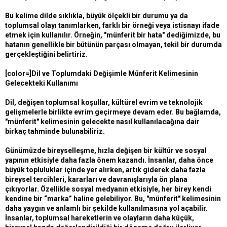
Bu kelime dilde sıklıkla, büyük ölçekli bir durumu ya da
toplumsal olayı tanımlarken, farklı bir örneği veya istisnayı ifade
etmek için kullanılır. Örneğin, "münferit bir hata" dediğimizde, bu
hatanın genellikle bir bütünün parçası olmayan, tekil bir durumda
gerçekleştiğini belirtiriz.
[color=]Dil ve Toplumdaki Değişimle Münferit Kelimesinin
Gelecekteki Kullanımı
Dil, değişen toplumsal koşullar, kültürel evrim ve teknolojik
gelişmelerle birlikte evrim geçirmeye devam eder. Bu bağlamda,
"münferit" kelimesinin gelecekte nasıl kullanılacağına dair
birkaç tahminde bulunabiliriz.
Günümüzde bireyselleşme, hızla değişen bir kültür ve sosyal
yapının etkisiyle daha fazla önem kazandı. İnsanlar, daha önce
büyük topluluklar içinde yer alırken, artık giderek daha fazla
bireysel tercihleri, kararları ve davranışlarıyla ön plana
çıkıyorlar. Özellikle sosyal medyanın etkisiyle, her birey kendi
kendine bir “marka” haline gelebiliyor. Bu, "münferit" kelimesinin
daha yaygın ve anlamlı bir şekilde kullanılmasına yol açabilir.
İnsanlar, toplumsal hareketlerin ve olayların daha küçük,