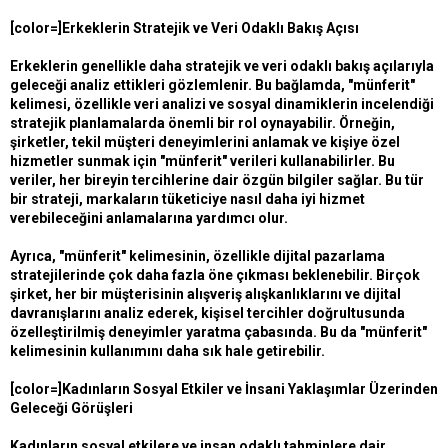
[color=]Erkeklerin Stratejik ve Veri Odaklı Bakış Açısı
Erkeklerin genellikle daha stratejik ve veri odaklı bakış açılarıyla
geleceği analiz ettikleri gözlemlenir. Bu bağlamda, "münferit"
kelimesi, özellikle veri analizi ve sosyal dinamiklerin incelendiği
stratejik planlamalarda önemli bir rol oynayabilir. Örneğin,
şirketler, tekil müşteri deneyimlerini anlamak ve kişiye özel
hizmetler sunmak için "münferit" verileri kullanabilirler. Bu
veriler, her bireyin tercihlerine dair özgün bilgiler sağlar. Bu tür
bir strateji, markaların tüketiciye nasıl daha iyi hizmet
verebileceğini anlamalarına yardımcı olur.
Ayrıca, "münferit" kelimesinin, özellikle dijital pazarlama
stratejilerinde çok daha fazla öne çıkması beklenebilir. Birçok
şirket, her bir müşterisinin alışveriş alışkanlıklarını ve dijital
davranışlarını analiz ederek, kişisel tercihler doğrultusunda
özelleştirilmiş deneyimler yaratma çabasında. Bu da "münferit"
kelimesinin kullanımını daha sık hale getirebilir.
[color=]Kadınların Sosyal Etkiler ve İnsani Yaklaşımlar Üzerinden
Geleceği Görüşleri
Kadınların sosyal etkilere ve insan odaklı tahminlere dair