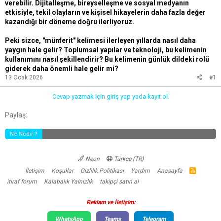
verebilir. Dijitalleşme, bireyselleşme ve sosyal medyanın
etkisiyle, tekil olayların ve kişisel hikayelerin daha fazla değer
kazandığı bir döneme doğru ilerliyoruz.
Peki sizce, "münferit" kelimesi ilerleyen yıllarda nasıl daha
yaygın hale gelir? Toplumsal yapılar ve teknoloji, bu kelimenin
kullanımını nasıl şekillendirir? Bu kelimenin günlük dildeki rolü
giderek daha önemli hale gelir mi?
13 Ocak 2026
#1
Cevap yazmak için giriş yap yada kayıt ol.
Facebook
Twitter
Reddit
Pinterest
Tumblr
WhatsApp
E-posta
Link
Paylaş:
Ne Nedir ?
Neon
Türkçe (TR)
İletişim
Koşullar
Gizlilik Politikası
Yardım
Anasayfa
R
S
itiraf forum
Kalabalık Yalnızlık
takipçi satın al
S
Reklam ve İletişim:
WhatsApp
Teams
Telegram