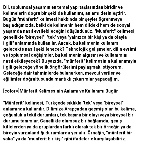
t
r
Dil, toplumsal yaşamın en temel yapı taşlarından biridir ve
a
i
kelimelerin doğru bir şekilde kullanımı, anlamı derinleştirir.
n
h
i
Bugün "münferit" kelimesi hakkında bir şeyler öğrenmeye
başladığınızda, belki de kelimenin hem dildeki hem de sosyal
yaşamda nasıl evrilebileceğini düşündünüz. "Münferit" kelimesi,
genellikle "bireysel", "tek" veya "yalnızca bir kişi ya da olayla
ilgili" anlamında kullanılır. Ancak, bu kelimenin kullanımı
gelecekte nasıl şekillenecek? Teknolojik gelişmeler, dilin evrimi
ve toplumsal değişimler, bu kelimenin algısını ve kullanımını
nasıl etkileyecek? Bu yazıda, "münferit" kelimesinin kullanımıyla
ilgili geleceğe yönelik öngörülerimi paylaşmak istiyorum.
Geleceğe dair tahminlerde bulunurken, mevcut veriler ve
eğilimler doğrultusunda mantıklı çıkarımlar yapacağım.
[color=]Münferit Kelimesinin Anlamı ve Kullanımı Bugün
"Münferit" kelimesi, Türkçede sıklıkla "tek" veya "bireysel"
anlamında kullanılır. Dilimize Arapçadan geçmiş olan bu kelime,
çoğunlukla tekil durumları, tek başına bir olayı veya bireysel bir
durumu tanımlar. Genellikle olumsuz bir bağlamda, geniş
kitlelerden ya da gruplardan farklı olarak tek bir örneğin ya da
bireyin vurgulandığı durumlarda yer alır. Örneğin, "münferit bir
vaka" ya da "münferit bir kişi" gibi ifadelerle karşılaşabiliriz.