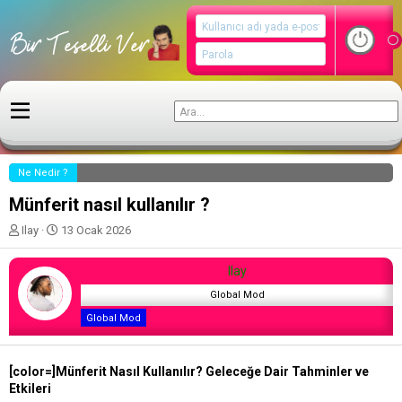
Ne Nedir ?
Münferit nasıl kullanılır ?
K
B
Ilay
13 Ocak 2026
o
a
n
ş
Ilay
u
l
y
a
Global Mod
u
n
Global Mod
b
g
a
ı
ş
ç
[color=]Münferit Nasıl Kullanılır? Geleceğe Dair Tahminler ve
l
t
Etkileri
a
a