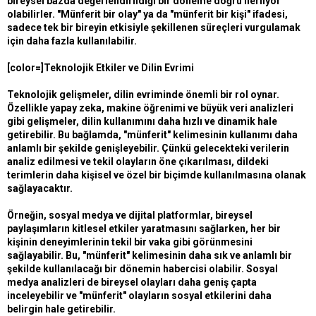
bireysel bazda değerlendirildiği bir döneme doğru ilerliyor
olabilirler. "Münferit bir olay" ya da "münferit bir kişi" ifadesi,
sadece tek bir bireyin etkisiyle şekillenen süreçleri vurgulamak
için daha fazla kullanılabilir.
[color=]Teknolojik Etkiler ve Dilin Evrimi
Teknolojik gelişmeler, dilin evriminde önemli bir rol oynar.
Özellikle yapay zeka, makine öğrenimi ve büyük veri analizleri
gibi gelişmeler, dilin kullanımını daha hızlı ve dinamik hale
getirebilir. Bu bağlamda, "münferit" kelimesinin kullanımı daha
anlamlı bir şekilde genişleyebilir. Çünkü gelecekteki verilerin
analiz edilmesi ve tekil olayların öne çıkarılması, dildeki
terimlerin daha kişisel ve özel bir biçimde kullanılmasına olanak
sağlayacaktır.
Örneğin, sosyal medya ve dijital platformlar, bireysel
paylaşımların kitlesel etkiler yaratmasını sağlarken, her bir
kişinin deneyimlerinin tekil bir vaka gibi görünmesini
sağlayabilir. Bu, "münferit" kelimesinin daha sık ve anlamlı bir
şekilde kullanılacağı bir dönemin habercisi olabilir. Sosyal
medya analizleri de bireysel olayları daha geniş çapta
inceleyebilir ve "münferit" olayların sosyal etkilerini daha
belirgin hale getirebilir.