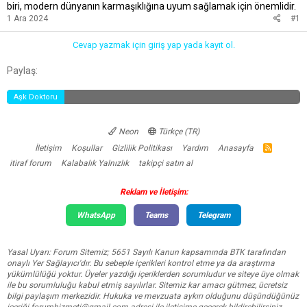
biri, modern dünyanın karmaşıklığına uyum sağlamak için önemlidir.
1 Ara 2024
#1
Cevap yazmak için giriş yap yada kayıt ol.
Facebook
Twitter
Reddit
Pinterest
Tumblr
WhatsApp
E-posta
Link
Paylaş:
Aşk Doktoru
Neon
Türkçe (TR)
İletişim
Koşullar
Gizlilik Politikası
Yardım
Anasayfa
R
S
itiraf forum
Kalabalık Yalnızlık
takipçi satın al
S
Reklam ve İletişim:
WhatsApp
Teams
Telegram
Yasal Uyarı: Forum Sitemiz; 5651 Sayılı Kanun kapsamında BTK tarafından
onaylı Yer Sağlayıcı'dır. Bu sebeple içerikleri kontrol etme ya da araştırma
yükümlülüğü yoktur. Üyeler yazdığı içeriklerden sorumludur ve siteye üye olmak
ile bu sorumluluğu kabul etmiş sayılırlar. Sitemiz kar amacı gütmez, ücretsiz
bilgi paylaşım merkezidir. Hukuka ve mevzuata aykırı olduğunu düşündüğünüz