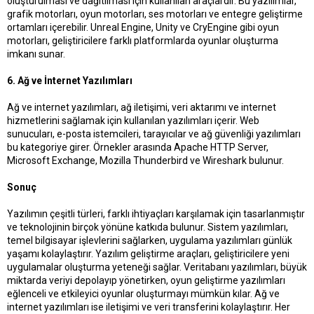
oluşturulması ve dağıtılması için kullanılan araçlardır. Bu yazılımlar,
grafik motorları, oyun motorları, ses motorları ve entegre geliştirme
ortamları içerebilir. Unreal Engine, Unity ve CryEngine gibi oyun
motorları, geliştiricilere farklı platformlarda oyunlar oluşturma
imkanı sunar.
6. Ağ ve İnternet Yazılımları
Ağ ve internet yazılımları, ağ iletişimi, veri aktarımı ve internet
hizmetlerini sağlamak için kullanılan yazılımları içerir. Web
sunucuları, e-posta istemcileri, tarayıcılar ve ağ güvenliği yazılımları
bu kategoriye girer. Örnekler arasında Apache HTTP Server,
Microsoft Exchange, Mozilla Thunderbird ve Wireshark bulunur.
Sonuç
Yazılımın çeşitli türleri, farklı ihtiyaçları karşılamak için tasarlanmıştır
ve teknolojinin birçok yönüne katkıda bulunur. Sistem yazılımları,
temel bilgisayar işlevlerini sağlarken, uygulama yazılımları günlük
yaşamı kolaylaştırır. Yazılım geliştirme araçları, geliştiricilere yeni
uygulamalar oluşturma yeteneği sağlar. Veritabanı yazılımları, büyük
miktarda veriyi depolayıp yönetirken, oyun geliştirme yazılımları
eğlenceli ve etkileyici oyunlar oluşturmayı mümkün kılar. Ağ ve
internet yazılımları ise iletişimi ve veri transferini kolaylaştırır. Her