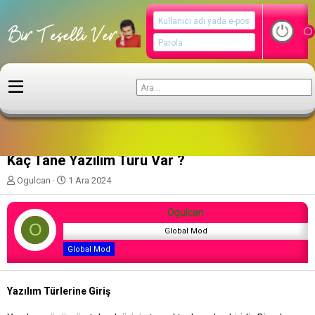
Aşk Doktoru
Kaç Tane Yazılım Türü Var ?
K
B
Ogulcan
1 Ara 2024
o
a
n
ş
Ogulcan
u
l
O
y
a
Global Mod
u
n
Global Mod
b
g
a
ı
ş
ç
Yazılım Türlerine Giriş
l
t
a
a