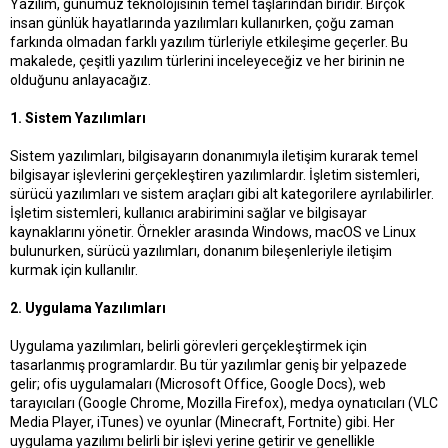
Yazılım, günümüz teknolojisinin temel taşlarından biridir. Birçok
t
r
insan günlük hayatlarında yazılımları kullanırken, çoğu zaman
a
i
farkında olmadan farklı yazılım türleriyle etkileşime geçerler. Bu
n
h
i
makalede, çeşitli yazılım türlerini inceleyeceğiz ve her birinin ne
olduğunu anlayacağız.
1. Sistem Yazılımları
Sistem yazılımları, bilgisayarın donanımıyla iletişim kurarak temel
bilgisayar işlevlerini gerçekleştiren yazılımlardır. İşletim sistemleri,
sürücü yazılımları ve sistem araçları gibi alt kategorilere ayrılabilirler.
İşletim sistemleri, kullanıcı arabirimini sağlar ve bilgisayar
kaynaklarını yönetir. Örnekler arasında Windows, macOS ve Linux
bulunurken, sürücü yazılımları, donanım bileşenleriyle iletişim
kurmak için kullanılır.
2. Uygulama Yazılımları
Uygulama yazılımları, belirli görevleri gerçekleştirmek için
tasarlanmış programlardır. Bu tür yazılımlar geniş bir yelpazede
gelir; ofis uygulamaları (Microsoft Office, Google Docs), web
tarayıcıları (Google Chrome, Mozilla Firefox), medya oynatıcıları (VLC
Media Player, iTunes) ve oyunlar (Minecraft, Fortnite) gibi. Her
uygulama yazılımı belirli bir işlevi yerine getirir ve genellikle