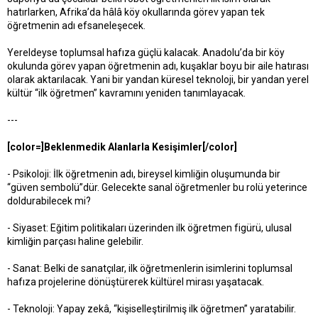
hatırlarken, Afrika’da hâlâ köy okullarında görev yapan tek
öğretmenin adı efsaneleşecek.
Yereldeyse toplumsal hafıza güçlü kalacak. Anadolu’da bir köy
okulunda görev yapan öğretmenin adı, kuşaklar boyu bir aile hatırası
olarak aktarılacak. Yani bir yandan küresel teknoloji, bir yandan yerel
kültür “ilk öğretmen” kavramını yeniden tanımlayacak.
---
[color=]Beklenmedik Alanlarla Kesişimler[/color]
- Psikoloji: İlk öğretmenin adı, bireysel kimliğin oluşumunda bir
“güven sembolü”dür. Gelecekte sanal öğretmenler bu rolü yeterince
doldurabilecek mi?
- Siyaset: Eğitim politikaları üzerinden ilk öğretmen figürü, ulusal
kimliğin parçası haline gelebilir.
- Sanat: Belki de sanatçılar, ilk öğretmenlerin isimlerini toplumsal
hafıza projelerine dönüştürerek kültürel mirası yaşatacak.
- Teknoloji: Yapay zekâ, “kişiselleştirilmiş ilk öğretmen” yaratabilir.