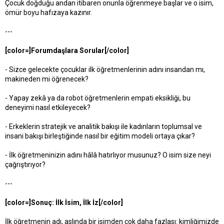
Çocuk doğduğu andan itibaren onunla öğrenmeye başlar ve o isim,
ömür boyu hafızaya kazınır.
---
[color=]Forumdaşlara Sorular[/color]
- Sizce gelecekte çocuklar ilk öğretmenlerinin adını insandan mı,
makineden mi öğrenecek?
- Yapay zekâ ya da robot öğretmenlerin empati eksikliği, bu
deneyimi nasıl etkileyecek?
- Erkeklerin stratejik ve analitik bakışı ile kadınların toplumsal ve
insani bakışı birleştiğinde nasıl bir eğitim modeli ortaya çıkar?
- İlk öğretmeninizin adını hâlâ hatırlıyor musunuz? O isim size neyi
çağrıştırıyor?
---
[color=]Sonuç: İlk İsim, İlk İz[/color]
İlk öğretmenin adı, aslında bir isimden çok daha fazlası: kimliğimizde