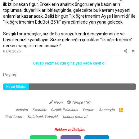
ilk izi bırakan figür. Erkeklerin analitik öngörüleriyle kadınların
toplumsal duyarlılıkları birleştiğinde, gelecekte bu kavram yepyeni
anlamlar kazanacak. Belki bir gün “ilk öğretmenim Ayşe Hanım’dı” ile
“ilk öğretmenim EduBot-25’ti” aynı cümlede yan yana gelecek.
Sevgili forumdaşlar, siz de bu soruyu kendi deneyimlerinizle ve
hayallerinizle yanıtlayın: Sizce geleceğin çocukları “ilk öğretmenim”
derken hangi isimleri anacak?
6 Eki 2025
#1
Cevap yazmak için giriş yap yada kayıt ol.
Facebook
Twitter
Reddit
Pinterest
Tumblr
WhatsApp
E-posta
Link
Paylaş:
Hayat Bilgisi
Neon
Türkçe (TR)
İletişim
Koşullar
Gizlilik Politikası
Yardım
Anasayfa
R
S
itiraf forum
Kalabalık Yalnızlık
takipçi satın al
S
Reklam ve İletişim: