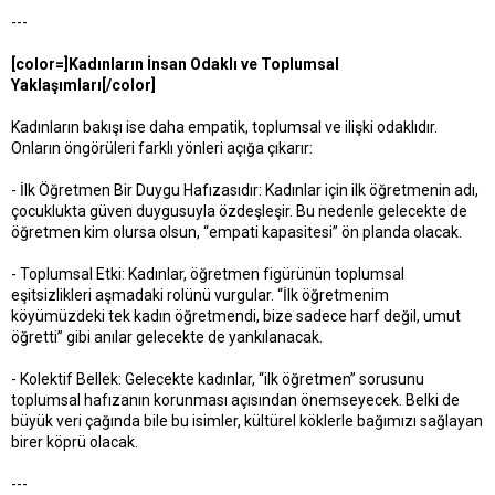
---
[color=]Kadınların İnsan Odaklı ve Toplumsal
Yaklaşımları[/color]
Kadınların bakışı ise daha empatik, toplumsal ve ilişki odaklıdır.
Onların öngörüleri farklı yönleri açığa çıkarır:
- İlk Öğretmen Bir Duygu Hafızasıdır: Kadınlar için ilk öğretmenin adı,
çocuklukta güven duygusuyla özdeşleşir. Bu nedenle gelecekte de
öğretmen kim olursa olsun, “empati kapasitesi” ön planda olacak.
- Toplumsal Etki: Kadınlar, öğretmen figürünün toplumsal
eşitsizlikleri aşmadaki rolünü vurgular. “İlk öğretmenim
köyümüzdeki tek kadın öğretmendi, bize sadece harf değil, umut
öğretti” gibi anılar gelecekte de yankılanacak.
- Kolektif Bellek: Gelecekte kadınlar, “ilk öğretmen” sorusunu
toplumsal hafızanın korunması açısından önemseyecek. Belki de
büyük veri çağında bile bu isimler, kültürel köklerle bağımızı sağlayan
birer köprü olacak.
---