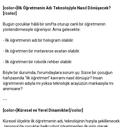
[color=]İlk Öğretmenin Adı Teknolojiyle Nasıl Dönüşecek?
[/color]
Bugün çocuklar hâlâ bir sınıfta oturup canlı bir öğretmenin
yönlendirmesiyle öğreniyor. Ama gelecekte:
- İlk öğretmenin adı bir hologram olabilir.
- İlk öğretmen bir metaverse avatarı olabilir.
- İlk öğretmen bir robotik rehber olabilir.
Böyle bir durumda, forumdaşlara sorum şu: Sizce bir çocuğun
hafızasında “ilk öğretmen” kavramı nasıl dönüşür? İnsan
öğretmenin adıyla mı yoksa teknolojik arayüzün markasıyla mı
anımsanır?
---
[color=]Küresel ve Yerel Dinamikler[/color]
Küresel ölçekte ilk öğretmenin adı, teknolojinin hızıyla şekillenecek.
Japonya’da çocuklar belki robot öğretmenleri ilk isim olarak