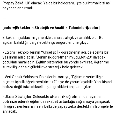
“Yapay Zekâ 1.0” olacak. Ya da bir hologram. İşte bu ihtimal bizi asıl
heyecanlandırmalı.
---
[color=]Erkeklerin Stratejik ve Analitik Tahminleri[/color]
Erkeklerin yaklaşımı genellikle daha stratejik ve analitik olur. Bu
açıdan bakıldığında gelecekte şu öngörüler öne çıkıyor:
- Eğitim Teknolojilerinin Yükselişi: İlk öğretmenin adı, gelecekte bir
yazılımın adı olabilir. “Benim ilk öğretmenim EduBot-23” diyecek
çocukları hayal edin. Eğitim sistemleri bu yönde evrilirse, öğrenme
sürekliliği daha ölçülebilir ve stratejik hale gelecek.
- Veri Odaklı Yaklaşım: Erkekler bu soruyu, “Eğitimin verimliliğini
ölçmek için ilk öğretmeni kimdir?” diye de yorumlayabilir. Yani kişisel
hafıza değil, istatistiksel başarı grafikleri ön plana çıkar.
- Ulusal Stratejiler: Gelecekte ülkeler, ilk öğretmen deneyimlerini
optimize ederek eğitimde rekabet üstünlüğü sağlamaya çalışacak.
İlk öğretmenlerin isimleri, belki de yapay zekâ destekli milli projelerle
anılacak.