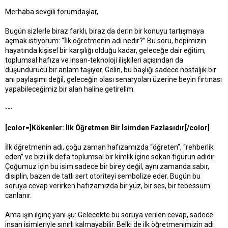
t
r
Merhaba sevgili forumdaşlar,
a
i
n
h
i
Bugün sizlerle biraz farklı, biraz da derin bir konuyu tartışmaya
açmak istiyorum: “İlk öğretmenin adı nedir?” Bu soru, hepimizin
hayatında kişisel bir karşılığı olduğu kadar, geleceğe dair eğitim,
toplumsal hafıza ve insan-teknoloji ilişkileri açısından da
düşündürücü bir anlam taşıyor. Gelin, bu başlığı sadece nostaljik bir
anı paylaşımı değil, geleceğin olası senaryoları üzerine beyin fırtınası
yapabileceğimiz bir alan haline getirelim.
---
[color=]Kökenler: İlk Öğretmen Bir İsimden Fazlasıdır[/color]
İlk öğretmenin adı, çoğu zaman hafızamızda “öğreten”, “rehberlik
eden” ve bizi ilk defa toplumsal bir kimlik içine sokan figürün adıdır.
Çoğumuz için bu isim sadece bir birey değil, aynı zamanda sabır,
disiplin, bazen de tatlı sert otoriteyi sembolize eder. Bugün bu
soruya cevap verirken hafızamızda bir yüz, bir ses, bir tebessüm
canlanır.
Ama işin ilginç yanı şu: Gelecekte bu soruya verilen cevap, sadece
insan isimleriyle sınırlı kalmayabilir. Belki de ilk öğretmenimizin adı