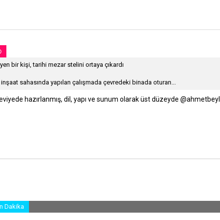
yen bir kişi, tarihi mezar stelini ortaya çıkardı
ir inşaat sahasında yapılan çalışmada çevredeki binada oturan...
seviyede hazırlanmış, dil, yapı ve sunum olarak üst düzeyde
@ahmetbeyl
p
sta
Link
n Dakika