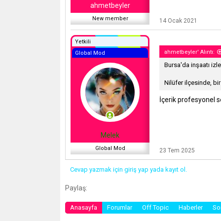
a
a
ahmetbeyler
t
r
a
New member
i
14 Ocak 2021
n
h
i
Yetkili
ahmetbeyler' Alıntı:
Global Mod
Bursa'da inşaatı izle
Nilüfer ilçesinde, b
İçerik profesyonel 
Melek
Global Mod
23 Tem 2025
Cevap yazmak için giriş yap yada kayıt ol.
Facebook
Twitter
Reddit
Pinterest
Tumblr
WhatsAp
E-po
Paylaş:
Anasayfa
Forumlar
Off Topic
Haberler
So