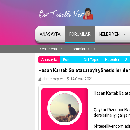
ANASAYFA
FORUMLAR
NELER YENI
Yeni mesajlar
Forumlarda ara
Anasayfa
Forumlar
Off Topic
Haberler
So
Hasan Kartal: Galatasaraylı yöneticiler ders
K
B
ahmetbeyler
14 Ocak 2021
o
a
n
ş
Hasan Kartal: Galatas
u
l
y
a
u
n
Çaykur Rizespor Baş
b
g
a
ı
derslerine iyi çalışsı
ş
ç
l
t
birteselliver.com adr