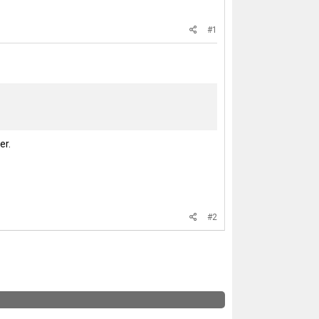
#1
er
.
#2