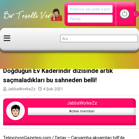
Filmler
Doğduğun Ev Kaderindir dizisinde artık
saçmaladıkları bu sahneden belli!
K
B
JabbaWorkeZz
4 Şub 2021
o
a
n
ş
JabbaWorkeZz
u
l
y
a
Active member
u
n
b
g
a
ı
ş
ç
TelevizyonGazetesi.com / Detay – Çarşamba akşamları tv8’de
l
t