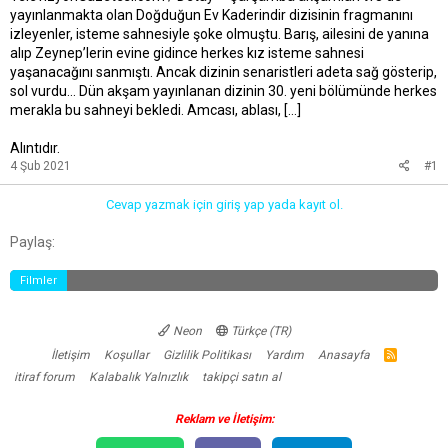
yayınlanmakta olan Doğduğun Ev Kaderindir dizisinin fragmanını
a
a
izleyenler, isteme sahnesiyle şoke olmuştu. Barış, ailesini de yanına
t
r
alıp Zeynep’lerin evine gidince herkes kız isteme sahnesi
a
i
yaşanacağını sanmıştı. Ancak dizinin senaristleri adeta sağ gösterip,
n
h
i
sol vurdu… Dün akşam yayınlanan dizinin 30. yeni bölümünde herkes
merakla bu sahneyi bekledi. Amcası, ablası, […]
Alıntıdır.
4 Şub 2021
#1
Cevap yazmak için giriş yap yada kayıt ol.
Facebook
Twitter
Reddit
Pinterest
Tumblr
WhatsApp
E-posta
Link
Paylaş:
Filmler
Neon
Türkçe (TR)
İletişim
Koşullar
Gizlilik Politikası
Yardım
Anasayfa
R
S
itiraf forum
Kalabalık Yalnızlık
takipçi satın al
S
Reklam ve İletişim: