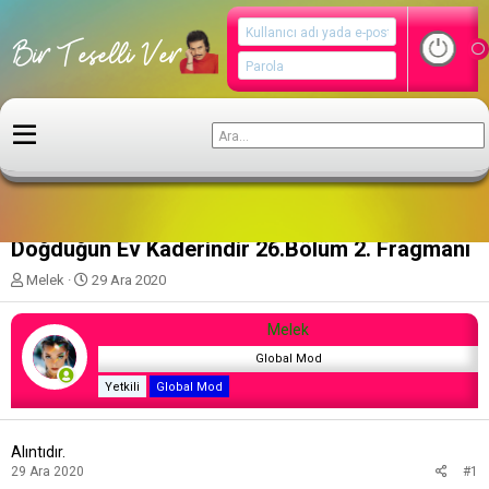
Diziler
Doğduğun Ev Kaderindir 26.Bölüm 2. Fragmanı
K
B
Melek
29 Ara 2020
o
a
n
ş
Melek
u
l
y
a
Global Mod
u
n
Yetkili
Global Mod
b
g
a
ı
ş
ç
Alıntıdır.
l
t
29 Ara 2020
#1
a
a