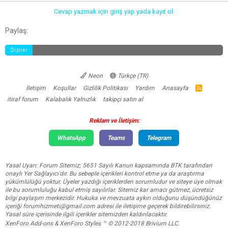
t
r
Cevap yazmak için giriş yap yada kayıt ol.
a
i
n
h
Facebook
Twitter
Reddit
Pinterest
Tumblr
WhatsApp
E-posta
Link
Paylaş:
i
Diziler
Neon
Türkçe (TR)
İletişim
Koşullar
Gizlilik Politikası
Yardım
Anasayfa
R
S
itiraf forum
Kalabalık Yalnızlık
takipçi satın al
S
Reklam ve İletişim:
WhatsApp
Teams
Telegram
Yasal Uyarı: Forum Sitemiz; 5651 Sayılı Kanun kapsamında BTK tarafından
onaylı Yer Sağlayıcı'dır. Bu sebeple içerikleri kontrol etme ya da araştırma
yükümlülüğü yoktur. Üyeler yazdığı içeriklerden sorumludur ve siteye üye olmak
ile bu sorumluluğu kabul etmiş sayılırlar. Sitemiz kar amacı gütmez, ücretsiz
bilgi paylaşım merkezidir. Hukuka ve mevzuata aykırı olduğunu düşündüğünüz
içeriği
forumhizmeti@gmail.com
adresi ile iletişime geçerek bildirebilirsiniz.
Yasal süre içerisinde ilgili içerikler sitemizden kaldırılacaktır.
XenForo Add-ons
&
XenForo Styles
™ © 2012-2018 Brivium LLC.