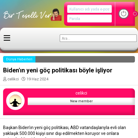
Dünya Haberleri
Biden'ın yeni göç politikası böyle işliyor
K
B
celikci
19 Haz 2024
o
a
n
ş
celikci
u
l
y
a
New member
u
n
b
g
a
ı
ş
ç
Başkan Biden'ın yeni göç politikası, ABD vatandaşlarıyla evli olan
l
t
yaklaşık 500.000 kişiyi sınır dışı edilmekten koruyor ve onlara
a
a