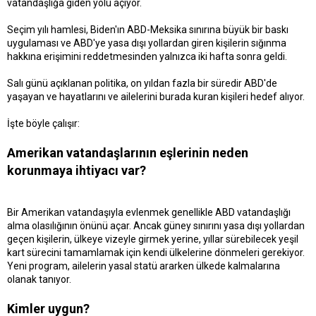
vatandaşlığa giden yolu açıyor.
t
r
a
i
Seçim yılı hamlesi, Biden'ın ABD-Meksika sınırına büyük bir baskı
n
h
i
uygulaması ve ABD'ye yasa dışı yollardan giren kişilerin sığınma
hakkına erişimini reddetmesinden yalnızca iki hafta sonra geldi.
Salı günü açıklanan politika, on yıldan fazla bir süredir ABD'de
yaşayan ve hayatlarını ve ailelerini burada kuran kişileri hedef alıyor.
İşte böyle çalışır:
Amerikan vatandaşlarının eşlerinin neden
korunmaya ihtiyacı var?
Bir Amerikan vatandaşıyla evlenmek genellikle ABD vatandaşlığı
alma olasılığının önünü açar. Ancak güney sınırını yasa dışı yollardan
geçen kişilerin, ülkeye vizeyle girmek yerine, yıllar sürebilecek yeşil
kart sürecini tamamlamak için kendi ülkelerine dönmeleri gerekiyor.
Yeni program, ailelerin yasal statü ararken ülkede kalmalarına
olanak tanıyor.
Kimler uygun?