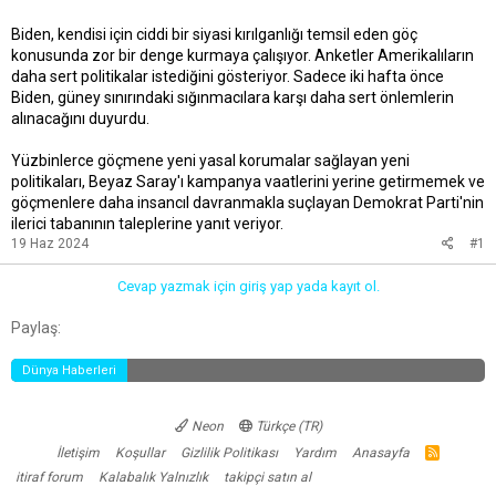
Biden, kendisi için ciddi bir siyasi kırılganlığı temsil eden göç
konusunda zor bir denge kurmaya çalışıyor. Anketler Amerikalıların
daha sert politikalar istediğini gösteriyor. Sadece iki hafta önce
Biden, güney sınırındaki sığınmacılara karşı daha sert önlemlerin
alınacağını duyurdu.
Yüzbinlerce göçmene yeni yasal korumalar sağlayan yeni
politikaları, Beyaz Saray'ı kampanya vaatlerini yerine getirmemek ve
göçmenlere daha insancıl davranmakla suçlayan Demokrat Parti'nin
ilerici tabanının taleplerine yanıt veriyor.
19 Haz 2024
#1
Cevap yazmak için giriş yap yada kayıt ol.
Facebook
Twitter
Reddit
Pinterest
Tumblr
WhatsApp
E-posta
Link
Paylaş:
Dünya Haberleri
Neon
Türkçe (TR)
İletişim
Koşullar
Gizlilik Politikası
Yardım
Anasayfa
R
S
itiraf forum
Kalabalık Yalnızlık
takipçi satın al
S