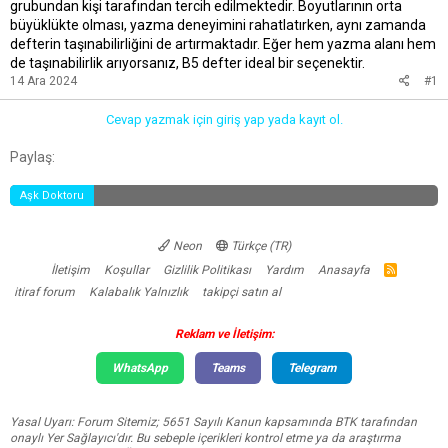
grubundan kişi tarafından tercih edilmektedir. Boyutlarının orta
büyüklükte olması, yazma deneyimini rahatlatırken, aynı zamanda
defterin taşınabilirliğini de artırmaktadır. Eğer hem yazma alanı hem
de taşınabilirlik arıyorsanız, B5 defter ideal bir seçenektir.
14 Ara 2024
#1
Cevap yazmak için giriş yap yada kayıt ol.
Facebook
Twitter
Reddit
Pinterest
Tumblr
WhatsApp
E-posta
Link
Paylaş:
Aşk Doktoru
Neon
Türkçe (TR)
İletişim
Koşullar
Gizlilik Politikası
Yardım
Anasayfa
R
S
itiraf forum
Kalabalık Yalnızlık
takipçi satın al
S
Reklam ve İletişim:
WhatsApp
Teams
Telegram
Yasal Uyarı: Forum Sitemiz; 5651 Sayılı Kanun kapsamında BTK tarafından
onaylı Yer Sağlayıcı'dır. Bu sebeple içerikleri kontrol etme ya da araştırma