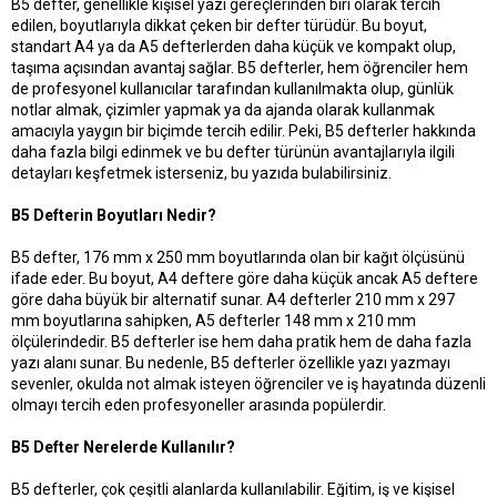
B5 defter, genellikle kişisel yazı gereçlerinden biri olarak tercih
t
r
edilen, boyutlarıyla dikkat çeken bir defter türüdür. Bu boyut,
a
i
standart A4 ya da A5 defterlerden daha küçük ve kompakt olup,
n
h
i
taşıma açısından avantaj sağlar. B5 defterler, hem öğrenciler hem
de profesyonel kullanıcılar tarafından kullanılmakta olup, günlük
notlar almak, çizimler yapmak ya da ajanda olarak kullanmak
amacıyla yaygın bir biçimde tercih edilir. Peki, B5 defterler hakkında
daha fazla bilgi edinmek ve bu defter türünün avantajlarıyla ilgili
detayları keşfetmek isterseniz, bu yazıda bulabilirsiniz.
B5 Defterin Boyutları Nedir?
B5 defter, 176 mm x 250 mm boyutlarında olan bir kağıt ölçüsünü
ifade eder. Bu boyut, A4 deftere göre daha küçük ancak A5 deftere
göre daha büyük bir alternatif sunar. A4 defterler 210 mm x 297
mm boyutlarına sahipken, A5 defterler 148 mm x 210 mm
ölçülerindedir. B5 defterler ise hem daha pratik hem de daha fazla
yazı alanı sunar. Bu nedenle, B5 defterler özellikle yazı yazmayı
sevenler, okulda not almak isteyen öğrenciler ve iş hayatında düzenli
olmayı tercih eden profesyoneller arasında popülerdir.
B5 Defter Nerelerde Kullanılır?
B5 defterler, çok çeşitli alanlarda kullanılabilir. Eğitim, iş ve kişisel