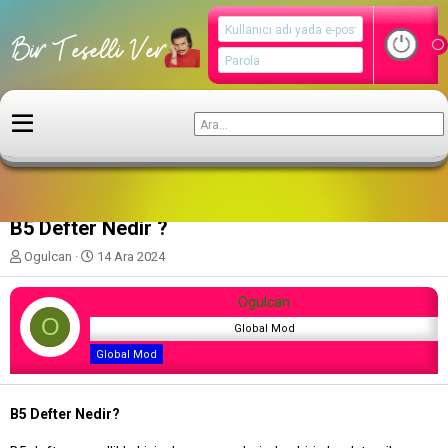
Aşk Doktoru
B5 Defter Nedir ?
K
B
Ogulcan
14 Ara 2024
o
a
n
ş
Ogulcan
u
l
O
y
a
Global Mod
u
n
Global Mod
b
g
a
ı
ş
ç
B5 Defter Nedir?
l
t
a
a