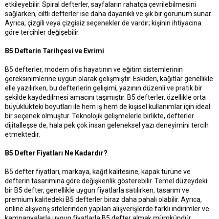
etkileyebilir. Spiral defterler, sayfaların rahatça çevrilebilmesini
sağlarken, ciltli defterler ise daha dayanıklı ve şık bir görünüm sunar.
Ayrıca, çizgili veya çizgisiz seçenekler de vardır; kişinin ihtiyacına
göre tercihler değişebilir.
B5 Defterin Tarihçesi ve Evrimi
B5 defterler, modern ofis hayatının ve eğitim sistemlerinin
gereksinimlerine uygun olarak gelişmiştir. Eskiden, kağıtlar genellikle
elle yazılırken, bu defterlerin gelişimi, yazının düzenli ve pratik bir
şekilde kaydedilmesi amacını taşımıştır. B5 defterler, özellikle orta
büyüklükteki boyutları ile hem iş hem de kişisel kullanımlar için ideal
bir seçenek olmuştur. Teknolojik gelişmelerle birlikte, defterler
dijitalleşse de, hala pek çok insan geleneksel yazı deneyimini tercih
etmektedir.
B5 Defter Fiyatları Ne Kadardır?
B5 defter fiyatları, markaya, kağıt kalitesine, kapak türüne ve
defterin tasarımına göre değişkenlik gösterebilir. Temel düzeydeki
bir B5 defter, genellikle uygun fiyatlarla satılırken, tasarım ve
premium kalitedeki B5 defterler biraz daha pahalı olabilir. Ayrıca,
online alışveriş sitelerinden yapılan alışverişlerde farklı indirimler ve
kampanyalarla uygun fiyatlarla B5 defter almak mümkündür.