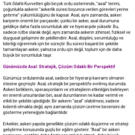
Türk Silahlı Kuvvetleri gibi birçok ordu sisteminde, "asal" terimi,
çoğunlukla askerin "askerlik süresi boyunca verilen görevleri yerine
getirme" yükümlülüğünü de kapsar. Asal, aynı zamanda, askeri
kariyerin önemli bir parçasıdır; çünkü bir asker, asal durumuna
geldikçe daha fazla sorumluluk alır ve hiyerarşide yükselir. Bu,
sadece rütbe olarak değil, aynı zamanda askerin zihinsel, fiziksel ve
duygusal gelişimini de şekillendirir. Asal, disiplini, sorumluluğu ve
liderliği öğrenmek için bir süreçtir. Bu süreci başarılı bir şekilde
tamamlayan asker, yalnızca ordu için değil, toplum için de daha
büyük bir sorumluluk taşır.
Günümüzde Asal: Stratejik, Çözüm Odaklı Bir Perspektif
Günümüz ordularında asal, sadece bir hiyerarşi kavramı olmanın
ötesine geçmiştir. Asal, stratejik bir perspektife evrilmiş durumda.
Askeri birliklerin, operasyonların ve stratejilerin etkinliğini belirleyen
en önemli unsurlardan biri, asal durumlarının ne kadar verimli ve
etkili bir şekilde işlediğidir. Bir askerin "asal" olabilmesi, sadece
kıdemli olmakla değil, aynı zamanda çözüm üretme becerisini de
gösterme yeteneğiyle bağlantılıdır.
Erkekler, askeri yapıda genellikle çözüm odaklı düşünme ve strateji
geliştirme konusunda güçlü bir eğilim gösterir. "Asal" bir askeri