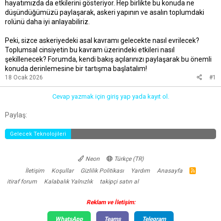
hayatımızda da etkilerini gösteriyor. Hep birlikte bu konuda ne
düşündüğümüzü paylaşarak, askeri yapının ve asalın toplumdaki
rolünü daha iyi anlayabiliriz.
Peki, sizce askeriyedeki asal kavramı gelecekte nasıl evrilecek?
Toplumsal cinsiyetin bu kavram üzerindeki etkileri nasıl
şekillenecek? Forumda, kendi bakış açılarınızı paylaşarak bu önemli
konuda derinlemesine bir tartışma başlatalım!
18 Ocak 2026
#1
Cevap yazmak için giriş yap yada kayıt ol.
Facebook
Twitter
Reddit
Pinterest
Tumblr
WhatsApp
E-posta
Link
Paylaş:
Gelecek Teknolojileri
Neon
Türkçe (TR)
İletişim
Koşullar
Gizlilik Politikası
Yardım
Anasayfa
R
S
itiraf forum
Kalabalık Yalnızlık
takipçi satın al
S
Reklam ve İletişim:
WhatsApp
Teams
Telegram