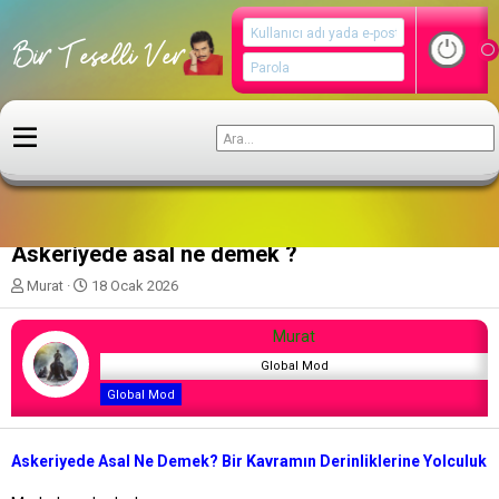
Gelecek Teknolojileri
Askeriyede asal ne demek ?
K
B
Murat
18 Ocak 2026
o
a
n
ş
Murat
u
l
y
a
Global Mod
u
n
Global Mod
b
g
a
ı
ş
ç
Askeriyede Asal Ne Demek? Bir Kavramın Derinliklerine Yolculuk
l
t
a
a