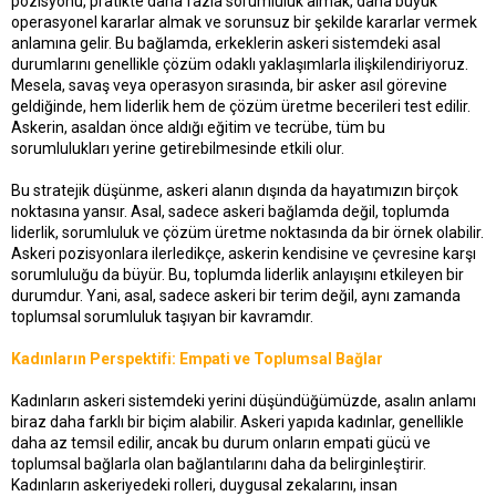
pozisyonu, pratikte daha fazla sorumluluk almak, daha büyük
operasyonel kararlar almak ve sorunsuz bir şekilde kararlar vermek
anlamına gelir. Bu bağlamda, erkeklerin askeri sistemdeki asal
durumlarını genellikle çözüm odaklı yaklaşımlarla ilişkilendiriyoruz.
Mesela, savaş veya operasyon sırasında, bir asker asıl görevine
geldiğinde, hem liderlik hem de çözüm üretme becerileri test edilir.
Askerin, asaldan önce aldığı eğitim ve tecrübe, tüm bu
sorumlulukları yerine getirebilmesinde etkili olur.
Bu stratejik düşünme, askeri alanın dışında da hayatımızın birçok
noktasına yansır. Asal, sadece askeri bağlamda değil, toplumda
liderlik, sorumluluk ve çözüm üretme noktasında da bir örnek olabilir.
Askeri pozisyonlara ilerledikçe, askerin kendisine ve çevresine karşı
sorumluluğu da büyür. Bu, toplumda liderlik anlayışını etkileyen bir
durumdur. Yani, asal, sadece askeri bir terim değil, aynı zamanda
toplumsal sorumluluk taşıyan bir kavramdır.
Kadınların Perspektifi: Empati ve Toplumsal Bağlar
Kadınların askeri sistemdeki yerini düşündüğümüzde, asalın anlamı
biraz daha farklı bir biçim alabilir. Askeri yapıda kadınlar, genellikle
daha az temsil edilir, ancak bu durum onların empati gücü ve
toplumsal bağlarla olan bağlantılarını daha da belirginleştirir.
Kadınların askeriyedeki rolleri, duygusal zekalarını, insan