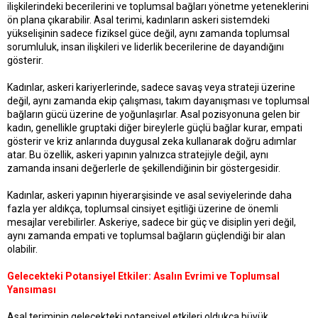
ilişkilerindeki becerilerini ve toplumsal bağları yönetme yeteneklerini
ön plana çıkarabilir. Asal terimi, kadınların askeri sistemdeki
yükselişinin sadece fiziksel güce değil, aynı zamanda toplumsal
sorumluluk, insan ilişkileri ve liderlik becerilerine de dayandığını
gösterir.
Kadınlar, askeri kariyerlerinde, sadece savaş veya strateji üzerine
değil, aynı zamanda ekip çalışması, takım dayanışması ve toplumsal
bağların gücü üzerine de yoğunlaşırlar. Asal pozisyonuna gelen bir
kadın, genellikle gruptaki diğer bireylerle güçlü bağlar kurar, empati
gösterir ve kriz anlarında duygusal zeka kullanarak doğru adımlar
atar. Bu özellik, askeri yapının yalnızca stratejiyle değil, aynı
zamanda insani değerlerle de şekillendiğinin bir göstergesidir.
Kadınlar, askeri yapının hiyerarşisinde ve asal seviyelerinde daha
fazla yer aldıkça, toplumsal cinsiyet eşitliği üzerine de önemli
mesajlar verebilirler. Askeriye, sadece bir güç ve disiplin yeri değil,
aynı zamanda empati ve toplumsal bağların güçlendiği bir alan
olabilir.
Gelecekteki Potansiyel Etkiler: Asalın Evrimi ve Toplumsal
Yansıması
Asal teriminin gelecekteki potansiyel etkileri oldukça büyük.