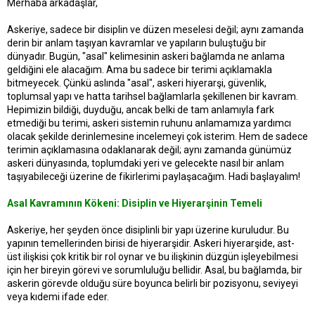
Merhaba arkadaşlar,
t
r
a
i
Askeriye, sadece bir disiplin ve düzen meselesi değil; aynı zamanda
n
h
i
derin bir anlam taşıyan kavramlar ve yapıların buluştuğu bir
dünyadır. Bugün, "asal" kelimesinin askeri bağlamda ne anlama
geldiğini ele alacağım. Ama bu sadece bir terimi açıklamakla
bitmeyecek. Çünkü aslında "asal", askeri hiyerarşi, güvenlik,
toplumsal yapı ve hatta tarihsel bağlamlarla şekillenen bir kavram.
Hepimizin bildiği, duyduğu, ancak belki de tam anlamıyla fark
etmediği bu terimi, askeri sistemin ruhunu anlamamıza yardımcı
olacak şekilde derinlemesine incelemeyi çok isterim. Hem de sadece
terimin açıklamasına odaklanarak değil; aynı zamanda günümüz
askeri dünyasında, toplumdaki yeri ve gelecekte nasıl bir anlam
taşıyabileceği üzerine de fikirlerimi paylaşacağım. Hadi başlayalım!
Asal Kavramının Kökeni: Disiplin ve Hiyerarşinin Temeli
Askeriye, her şeyden önce disiplinli bir yapı üzerine kuruludur. Bu
yapının temellerinden birisi de hiyerarşidir. Askeri hiyerarşide, ast-
üst ilişkisi çok kritik bir rol oynar ve bu ilişkinin düzgün işleyebilmesi
için her bireyin görevi ve sorumluluğu bellidir. Asal, bu bağlamda, bir
askerin görevde olduğu süre boyunca belirli bir pozisyonu, seviyeyi
veya kıdemi ifade eder.