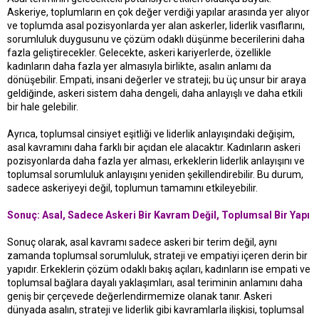
Askeriye, toplumların en çok değer verdiği yapılar arasında yer alıyor
ve toplumda asal pozisyonlarda yer alan askerler, liderlik vasıflarını,
sorumluluk duygusunu ve çözüm odaklı düşünme becerilerini daha
fazla geliştirecekler. Gelecekte, askeri kariyerlerde, özellikle
kadınların daha fazla yer almasıyla birlikte, asalın anlamı da
dönüşebilir. Empati, insani değerler ve strateji; bu üç unsur bir araya
geldiğinde, askeri sistem daha dengeli, daha anlayışlı ve daha etkili
bir hale gelebilir.
Ayrıca, toplumsal cinsiyet eşitliği ve liderlik anlayışındaki değişim,
asal kavramını daha farklı bir açıdan ele alacaktır. Kadınların askeri
pozisyonlarda daha fazla yer alması, erkeklerin liderlik anlayışını ve
toplumsal sorumluluk anlayışını yeniden şekillendirebilir. Bu durum,
sadece askeriyeyi değil, toplumun tamamını etkileyebilir.
Sonuç: Asal, Sadece Askeri Bir Kavram Değil, Toplumsal Bir Yapı
Sonuç olarak, asal kavramı sadece askeri bir terim değil, aynı
zamanda toplumsal sorumluluk, strateji ve empatiyi içeren derin bir
yapıdır. Erkeklerin çözüm odaklı bakış açıları, kadınların ise empati ve
toplumsal bağlara dayalı yaklaşımları, asal teriminin anlamını daha
geniş bir çerçevede değerlendirmemize olanak tanır. Askeri
dünyada asalın, strateji ve liderlik gibi kavramlarla ilişkisi, toplumsal