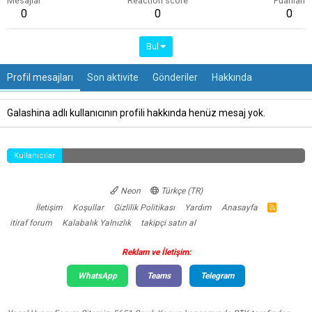
Mesajlar
Reaction score
Puanları
0
0
0
Bul
Profil mesajları
Son aktivite
Gönderiler
Hakkında
Galashina adlı kullanıcının profili hakkında henüz mesaj yok.
Kullanıcılar
Neon
Türkçe (TR)
İletişim
Koşullar
Gizlilik Politikası
Yardım
Anasayfa
R
S
itiraf forum
Kalabalık Yalnızlık
takipçi satın al
S
Reklam ve İletişim:
WhatsApp
Teams
Telegram